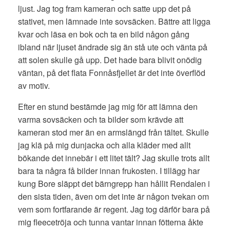
ljust. Jag tog fram kameran och satte upp det på
stativet, men lämnade inte sovsäcken. Bättre att ligga
kvar och läsa en bok och ta en bild någon gång
ibland när ljuset ändrade sig än stå ute och vänta på
att solen skulle gå upp. Det hade bara blivit onödig
väntan, på det flata Fonnåsfjellet är det inte överflöd
av motiv.
Efter en stund bestämde jag mig för att lämna den
varma sovsäcken och ta bilder som krävde att
kameran stod mer än en armslängd från tältet. Skulle
jag klä på mig dunjacka och alla kläder med allt
bökande det innebär i ett litet tält? Jag skulle trots allt
bara ta några få bilder innan frukosten. I tillägg har
kung Bore släppt det bärngrepp han hållit Rendalen i
den sista tiden, även om det inte är någon tvekan om
vem som fortfarande är regent. Jag tog därför bara på
mig fleecetröja och tunna vantar innan fötterna åkte