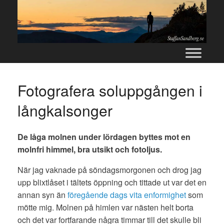
Skip
to
content
Fotografera soluppgången i
långkalsonger
De låga molnen under lördagen byttes mot en
molnfri himmel, bra utsikt och fotoljus.
När jag vaknade på söndagsmorgonen och drog jag
upp blixtlåset i tältets öppning och tittade ut var det en
annan syn än
föregående dags vita enformighet
som
mötte mig. Molnen på himlen var nästen helt borta
och det var fortfarande några timmar till det skulle bli