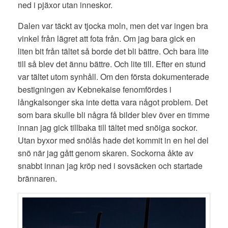
ned i pjäxor utan inneskor.
Dalen var täckt av tjocka moln, men det var ingen bra
vinkel från lägret att fota från. Om jag bara gick en
liten bit från tältet så borde det bli bättre. Och bara lite
till så blev det ännu bättre. Och lite till. Efter en stund
var tältet utom synhåll. Om den första dokumenterade
bestigningen av Kebnekaise fenomfördes i
långkalsonger ska inte detta vara något problem. Det
som bara skulle bli några få bilder blev över en timme
innan jag gick tillbaka till tältet med snöiga sockor.
Utan byxor med snölås hade det kommit in en hel del
snö när jag gått genom skaren. Sockorna åkte av
snabbt innan jag kröp ned i sovsäcken och startade
brännaren.