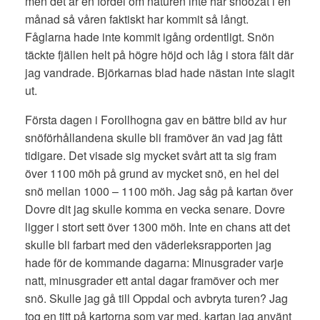
men det är en fördel om naturen inte har snoozat i en
månad så våren faktiskt har kommit så långt.
Fåglarna hade inte kommit igång ordentligt. Snön
täckte fjällen helt på högre höjd och låg i stora fält där
jag vandrade. Björkarnas blad hade nästan inte slagit
ut.
Första dagen i Forollhogna gav en bättre bild av hur
snöförhållandena skulle bli framöver än vad jag fått
tidigare. Det visade sig mycket svårt att ta sig fram
över 1100 möh på grund av mycket snö, en hel del
snö mellan 1000 – 1100 möh. Jag såg på kartan över
Dovre dit jag skulle komma en vecka senare. Dovre
ligger i stort sett över 1300 möh. Inte en chans att det
skulle bli farbart med den väderleksrapporten jag
hade för de kommande dagarna: Minusgrader varje
natt, minusgrader ett antal dagar framöver och mer
snö. Skulle jag gå till Oppdal och avbryta turen? Jag
tog en titt på kartorna som var med, kartan jag använt