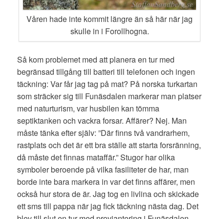
Våren hade inte kommit längre än så här när jag
skulle in i Forollhogna.
Så kom problemet med att planera en tur med
begränsad tillgång till batteri till telefonen och ingen
täckning: Var får jag tag på mat? På norska turkartan
som sträcker sig till Funäsdalen markerar man platser
med naturturism, var husbilen kan tömma
septiktanken och vackra forsar. Affärer? Nej. Man
måste tänka efter själv: ”Där finns två vandrarhem,
rastplats och det är ett bra ställe att starta forsränning,
då måste det finnas mataffär.” Stugor har olika
symboler beroende på vilka fasiliteter de har, man
borde inte bara markera in var det finns affärer, men
också hur stora de är. Jag tog en livlina och skickade
ett sms till pappa när jag fick täckning nästa dag. Det
blev till slut en tur med proviantering i Funäsdalen