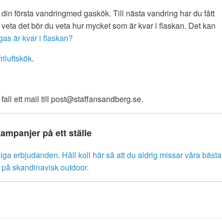
å din första vandringmed gaskök. Till nästa vandring har du fått
veta det bör du veta hur mycket som är kvar i flaskan. Det kan
as är kvar i flaskan?
friluftskök
.
fall ett mail till post@staffansandberg.se.
kampanjer på ett ställe
liga erbjudanden. Håll koll här så att du aldrig missar våra bästa
r på skandinavisk outdoor.