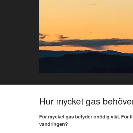
Skip
to
content
Hur mycket gas behöve
För mycket gas betyder onödig vikt. För l
vandringen?