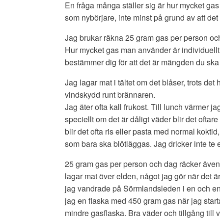
En fråga många ställer sig är hur mycket gas
som nybörjare, inte minst på grund av att det 
Jag brukar räkna 25 gram gas per person och 
Hur mycket gas man använder är individuellt.
bestämmer dig för att det är mängden du ska
Jag lagar mat i tältet om det blåser, trots det h
vindskydd runt brännaren.
Jag äter ofta kall frukost. Till lunch värmer j
speciellt om det är dåligt väder blir det oftar
blir det ofta ris eller pasta med normal koktid,
som bara ska blötläggas. Jag dricker inte te e
25 gram gas per person och dag räcker äve
lagar mat över elden, något jag gör när det ä
jag vandrade på Sörmlandsleden i en och e
jag en flaska med 450 gram gas när jag start
mindre gasflaska. Bra väder och tillgång till