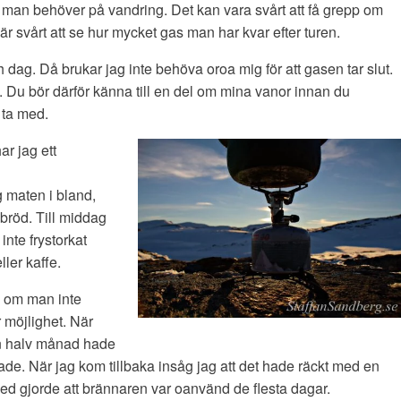
 man behöver på vandring. Det kan vara svårt att få grepp om
är svårt att se hur mycket gas man har kvar efter turen.
dag. Då brukar jag inte behöva oroa mig för att gasen tar slut.
 Du bör därför känna till en del om mina vanor innan du
 ta med.
ar jag ett
ag maten i bland,
e bröd. Till middag
 inte frystorkat
ller kaffe.
n om man inte
r möjlighet. När
n halv månad hade
ade. När jag kom tillbaka insåg jag att det hade räckt med en
 ved gjorde att brännaren var oanvänd de flesta dagar.