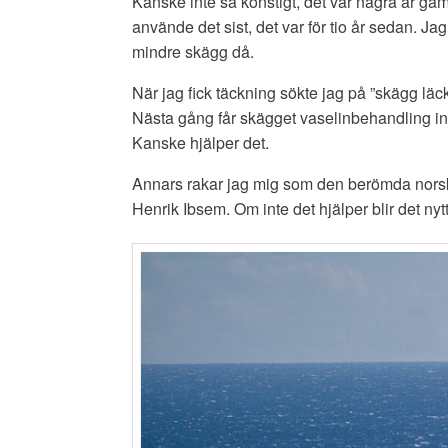
Kanske inte så konstigt, det var några år gam
använde det sist, det var för tio år sedan. J
mindre skägg då.
När jag fick täckning sökte jag på ”skägg läc
Nästa gång får skägget vaselinbehandling in
Kanske hjälper det.
Annars rakar jag mig som den berömda norsk
Henrik Ibsem. Om inte det hjälper blir det nyt