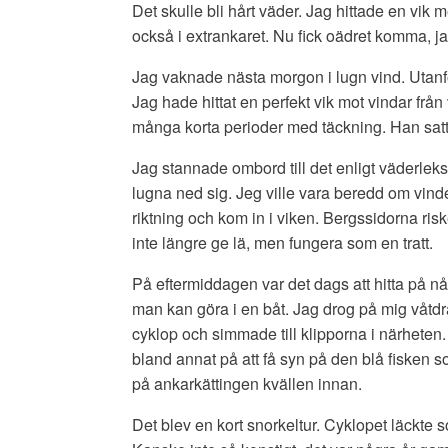
Det skulle bli hårt väder. Jag hittade en vik
också i extrankaret. Nu fick oädret komma, jag
Jag vaknade nästa morgon i lugn vind. Utanf
Jag hade hittat en perfekt vik mot vindar fr
många korta perioder med täckning. Han satt
Jag stannade ombord till det enligt väderlek
lugna ned sig. Jeg ville vara beredd om vin
riktning och kom in i viken. Bergssidorna riske
inte längre ge lä, men fungera som en tratt.
På eftermiddagen var det dags att hitta på n
man kan göra i en båt. Jag drog på mig våtdrä
cyklop och simmade till klipporna i närhete
bland annat på att få syn på den blå fisken s
på ankarkättingen kvällen innan.
Det blev en kort snorkeltur. Cyklopet läckte so