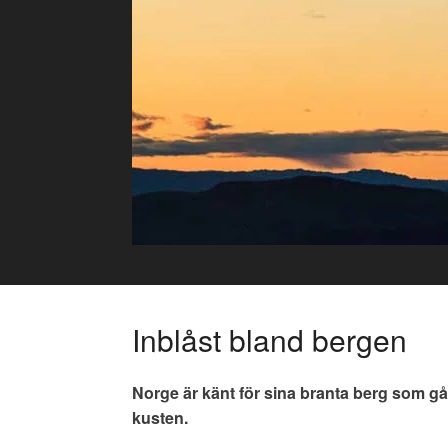
Skip
to
content
Inblåst bland bergen
Norge är känt för sina branta berg som går
kusten.