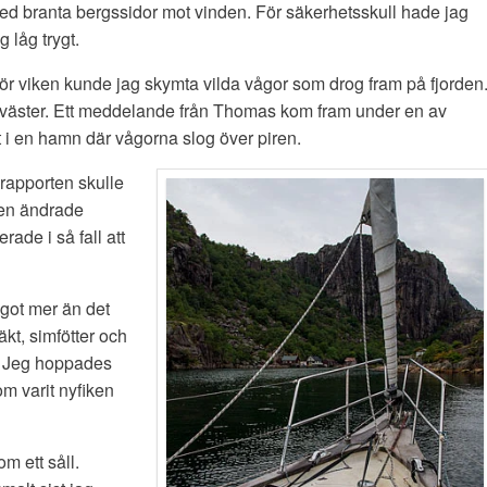
 med branta bergssidor mot vinden. För säkerhetsskull hade jag
 låg trygt.
ör viken kunde jag skymta vilda vågor som drog fram på fjorden
ån väster. Ett meddelande från Thomas kom fram under en av
 i en hamn där vågorna slog över piren.
srapporten skulle
den ändrade
rade i så fall att
ågot mer än det
kt, simfötter och
n. Jeg hoppades
om varit nyfiken
m ett såll.