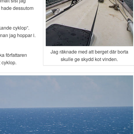
malt sist jag
ag hade dessutom
kande cyklop”.
nan jag hoppar i.
Jag räknade med att berget där borta
a författaren
skulle ge skydd kot vinden.
t cyklop.