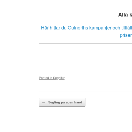
Alla 
Här hittar du Outnorths kampanjer och tillfäl
prise
Posted in
Segeltur
.
Post navigation
←
Segling på egen hand