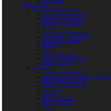
Välja tältplats
Friluftsutrustning
Allmänt om friluftsutrustning
Hur man tolkar produkttester
Mobiltelefon och friluftsliv
Multiverktyg för friluftsliv
Nessesär
Om att köpa friluftsutrustning
Packningslista till fjällvandring
Packningslista till skidtur
Pannlampa
PLB
Reparationsutrustning
Solceller och batterier på tur
Spade till skidturer
Friluftskläder
Friluftsbyxor och regnbyxor
Huvudplagg: Mössa, ansiktsmask, solglasö
Kläder på natten i sovsäcken
Mellanlager och värmelager
Paddeljacka
Regnjacka
Skalbyxor till vintern
Skaljacka till vintern
Sockor