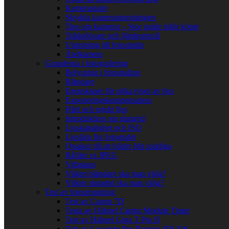
Kamerastativ
Skydda kamerautrustningen
Tips om kameror – Stor guide inför köpet
Trådutlösare och fjärrkontroll
Utrustning till fotostudio
Åtelkamera
Grunderna i fotografering
Belysning i fotostudion
Bländare
Egenskaper för olika typer av ljus
Exponeringskompensation
Hårt och mjukt ljus
Introduktion om slutartid
Ljuskänslighet och ISO
Ljuslära för fotografer
Orsaker till att bilder blir suddiga
Råfiler vs JPEG
Vitbalans
Vilken bländare ska man välja?
Vilken slutartid ska man välja?
Test av fotoutrustning
Test av Canon 7D
Testa av Hähnel Captur Module Timer
Test av Hähnel Giga T Pro II
Test av Lowepro Pro Runner 450 AW