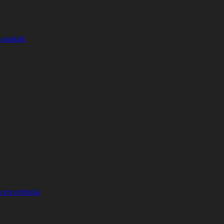
h gaskök
h reccobricka