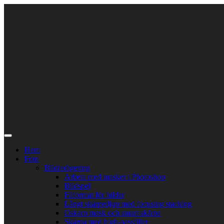
Skip
to
content
Hem
Foto
Bildredigering
Arbeta med masker i Photoshop
Bildspel
Filformat för bilder
Långt skärpedjup med focusing stacking
Oskarp mask och smart skärpa
Skärpa med high-passfilter