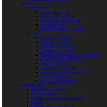
Fototips
Komposition
Gå närmare motivet
Komposition med linjer
Placera något i förgrunden
Rama in motivet
Var ska skärpan vara i bilden?
Motiv
Fotografera blommor
Fotografera delfiner
Fotografera friluftsliv
Fotografera hund på tur
Fotografera soluppgång och solnedgång
Fotografera under blå timmen
Fågelfotografering
Landskapsfotografering
Långa streck av stjärnor på bilder
Makrofotografering
Tips för att ta selfie på tur
Fotoutrustning
Dator till bildredigering
Filter till kameror
Hårddisk och backup för fotografen
Objektiv
Optik till makrofotografering