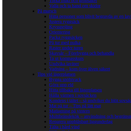
Torka frukt och grönsaker
Valla och ta hand om skidor
På marsch
Hitta personer som blivit begravda av en lav
Justera ryggsäck
Krysspejling
Orientering
Packa ryggsäcken
På tur med pulka
Raster under turen
Skavsår – Förebygga och behandla
Ta ut kompasskurs
Undvika laviner
Vadning – kom över älven säkert
Tips vid lägerplatsen
Bygga snöbivack
Göra upp eld
Hitta tillbaka till lägerplatsen
Hålla värmen i sovsäcken
Kondens i tältet – så undviker du blöt sovsä
Mat på tur – Tips på lätt mat
Matlagning på vintern
Multibränslekök – användning och begränsn
Reparera uppblåsbart liggunderlag
Tälta i hård vind