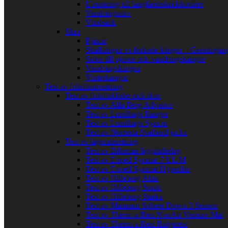
Utrustning till långfärdsskridskoturer
Vandringsstav
Vindsäck
Skor
Pjäxor
Skalkängor vs fodrade kängor – Genomgång
Sulor till pjäxor och vandringskängor
Vandringskängor
Vinterkängor
Test av friluftsutrustning
Test av friluftskläder och skor
Test av Alfa Berg Advance
Test av Lundhags Ranger
Test av Lundhags Syncro
Test av Norrøna Svalbard jacka
Test av lägerutrustning
Test av Biltemas liggunderlag
Test av Exped Synmat 7 UL M
Test av Exped Synmat Hyperlite
Test av Hilleberg Akto
Test av Hilleberg Soulo
Test av Hilleberg Staika
Test av Mammut Sphere Down 3 Season
Test av Therm-a-Rest NeoAir Venture Mat
Test av Therm-a-Rest Ridgerest