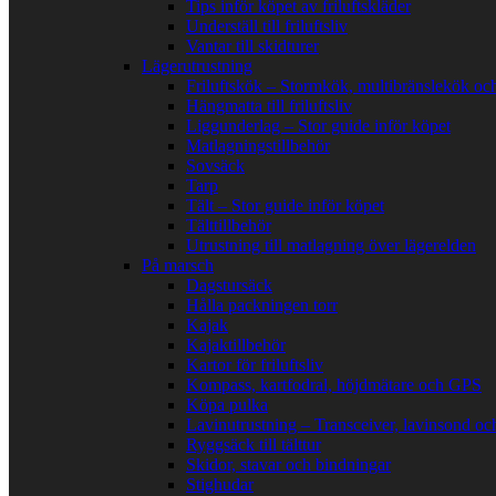
Tips inför köpet av friluftskläder
Underställ till friluftsliv
Vantar till skidturer
Lägerutrustning
Friluftskök – Stormkök, multibränslekök oc
Hängmatta till friluftsliv
Liggunderlag – Stor guide inför köpet
Matlagningstillbehör
Sovsäck
Tarp
Tält – Stor guide inför köpet
Tälttillbehör
Utrustning till matlagning över lägerelden
På marsch
Dagstursäck
Hålla packningen torr
Kajak
Kajaktillbehör
Kartor för friluftsliv
Kompass, kartfodral, höjdmätare och GPS
Köpa pulka
Lavinutrustning – Transceiver, lavinsond oc
Ryggsäck till tälttur
Skidor, stavar och bindningar
Stighudar