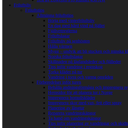
Friluftsliv
Friluftstips
Allmänna friluftstips
Börja med vinterfriluftsliv
En dag med hård vind på fjället
Fjällvettreglerna
Friluftslagar
Friluftsliv på senhösten
Hålla värmen
Mygg – undvik att bli stucken och minska k
Norska friluftslagar
Skillnaden på låglandsleder och fjälleder
Tips inför vandring i regnskog
Torka kläder på tur
Vandring i torra och varma områden
Förberedelser inför turen
Behålla andningsförmåga och impregnera re
Hemsidor för att planera tur i Norge
Impregnera bomullskläder
Impregnera skor med vax, fett eller spray
Planering av långtur
Reparera vandringskängor
Ta hand om vandringskängor
Tips inför planering av vandringar och skidt