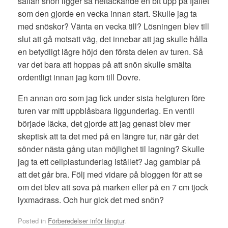
sällan snön ligger så heltäckande en bit upp på fjället
som den gjorde en vecka innan start. Skulle jag ta
med snöskor? Vänta en vecka till? Lösningen blev till
slut att gå motsatt väg, det innebar att jag skulle hålla
en betydligt lägre höjd den första delen av turen. Så
var det bara att hoppas på att snön skulle smälta
ordentligt innan jag kom till Dovre.
En annan oro som jag fick under sista helgturen före
turen var mitt uppblåsbara liggunderlag. En ventil
började läcka, det gjorde att jag genast blev mer
skeptisk att ta det med på en längre tur, när går det
sönder nästa gång utan möjlighet til lagning? Skulle
jag ta ett cellplastunderlag istället? Jag gamblar på
att det går bra. Följ med vidare på bloggen för att se
om det blev att sova på marken eller på en 7 cm tjock
lyxmadrass. Och hur gick det med snön?
Posted in
Förberedelser inför långtur
.