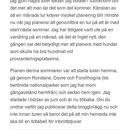
jag gjort några turer sedan jag bodde i Stockholm blir
det mer att man tar det som det kommer. Känslan av
att en månads tur kräver mycket planering blir mindre
nu när jag planerar att genomföra en tur på ett år med
start nästa sommar. Jag har tidigare varit ute på en
vandring på en månad, så det är inget nytt, den
gången var det betydligt mer att planera med hundar
som skulle ha bra hundmat vid
provianteringsplatserna.
Planen denna sommaren var att starta turen hemma,
gå genom Rondane, Dovre och Forollhogna (tre
berömda nationalparker som jag har inom
gångavstånd hemifrån) och sedan hem igen. Jag
startade i början av juni och är nu tillbaka. Om du
undrar varför jag publicerar detta blogginlägg nu och
inte innan turen så beror det på att min hemsida inte
ska bli en tidtabell för inbrottstjuvar.