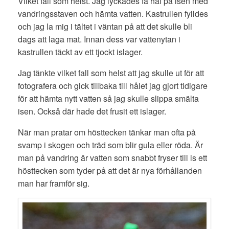
Vilket fall som helst. Jag lyckades få hål på isen med
vandringsstaven och hämta vatten. Kastrullen fylldes
och jag la mig i tältet i väntan på att det skulle bli
dags att laga mat. Innan dess var vattenytan i
kastrullen täckt av ett tjockt islager.
Jag tänkte vilket fall som helst att jag skulle ut för att
fotografera och gick tillbaka till hålet jag gjort tidigare
för att hämta nytt vatten så jag skulle slippa smälta
isen. Också där hade det frusit ett islager.
När man pratar om hösttecken tänkar man ofta på
svamp i skogen och träd som blir gula eller röda. Är
man på vandring är vatten som snabbt fryser till is ett
hösttecken som tyder på att det är nya förhållanden
man har framför sig.