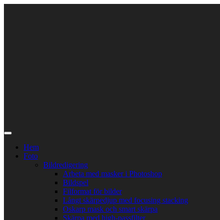
Skip
to
content
Hem
Foto
Bildredigering
Arbeta med masker i Photoshop
Bildspel
Filformat för bilder
Långt skärpedjup med focusing stacking
Oskarp mask och smart skärpa
Skärpa med high-passfilter