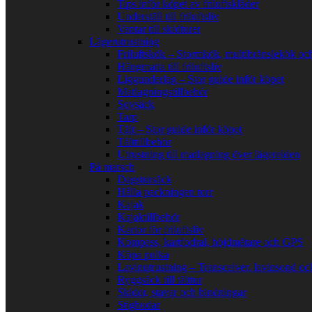
Tips inför köpet av friluftskläder
Underställ till friluftsliv
Vantar till skidturer
Lägerutrustning
Friluftskök – Stormkök, multibränslekök oc
Hängmatta till friluftsliv
Liggunderlag – Stor guide inför köpet
Matlagningstillbehör
Sovsäck
Tarp
Tält – Stor guide inför köpet
Tälttillbehör
Utrustning till matlagning över lägerelden
På marsch
Dagstursäck
Hålla packningen torr
Kajak
Kajaktillbehör
Kartor för friluftsliv
Kompass, kartfodral, höjdmätare och GPS
Köpa pulka
Lavinutrustning – Transceiver, lavinsond oc
Ryggsäck till tälttur
Skidor, stavar och bindningar
Stighudar