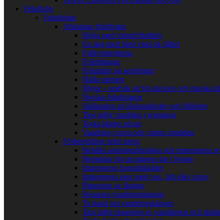
Friluftsliv
Friluftstips
Allmänna friluftstips
Börja med vinterfriluftsliv
En dag med hård vind på fjället
Fjällvettreglerna
Friluftslagar
Friluftsliv på senhösten
Hålla värmen
Mygg – undvik att bli stucken och minska k
Norska friluftslagar
Skillnaden på låglandsleder och fjälleder
Tips inför vandring i regnskog
Torka kläder på tur
Vandring i torra och varma områden
Förberedelser inför turen
Behålla andningsförmåga och impregnera re
Hemsidor för att planera tur i Norge
Impregnera bomullskläder
Impregnera skor med vax, fett eller spray
Planering av långtur
Reparera vandringskängor
Ta hand om vandringskängor
Tips inför planering av vandringar och skidt