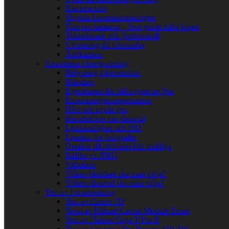
Kamerastativ
Skydda kamerautrustningen
Tips om kameror – Stor guide inför köpet
Trådutlösare och fjärrkontroll
Utrustning till fotostudio
Åtelkamera
Grunderna i fotografering
Belysning i fotostudion
Bländare
Egenskaper för olika typer av ljus
Exponeringskompensation
Hårt och mjukt ljus
Introduktion om slutartid
Ljuskänslighet och ISO
Ljuslära för fotografer
Orsaker till att bilder blir suddiga
Råfiler vs JPEG
Vitbalans
Vilken bländare ska man välja?
Vilken slutartid ska man välja?
Test av fotoutrustning
Test av Canon 7D
Testa av Hähnel Captur Module Timer
Test av Hähnel Giga T Pro II
Test av Lowepro Pro Runner 450 AW