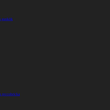
h gaskök
h reccobricka