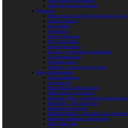
Torka frukt och grönsaker
Valla och ta hand om skidor
På marsch
Hitta personer som blivit begravda av en lav
Justera ryggsäck
Krysspejling
Orientering
Packa ryggsäcken
På tur med pulka
Raster under turen
Skavsår – Förebygga och behandla
Ta ut kompasskurs
Undvika laviner
Vadning – kom över älven säkert
Tips vid lägerplatsen
Bygga snöbivack
Göra upp eld
Hitta tillbaka till lägerplatsen
Hålla värmen i sovsäcken
Kondens i tältet – så undviker du blöt sovsä
Mat på tur – Tips på lätt mat
Matlagning på vintern
Multibränslekök – användning och begränsn
Reparera uppblåsbart liggunderlag
Tälta i hård vind