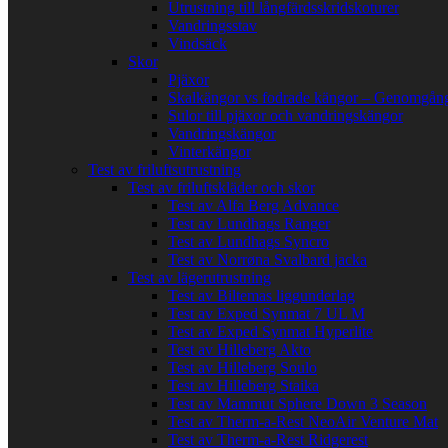
Utrustning till långfärdsskridskoturer
Vandringsstav
Vindsäck
Skor
Pjäxor
Skalkängor vs fodrade kängor – Genomgång
Sulor till pjäxor och vandringskängor
Vandringskängor
Vinterkängor
Test av friluftsutrustning
Test av friluftskläder och skor
Test av Alfa Berg Advance
Test av Lundhags Ranger
Test av Lundhags Syncro
Test av Norrøna Svalbard jacka
Test av lägerutrustning
Test av Biltemas liggunderlag
Test av Exped Synmat 7 UL M
Test av Exped Synmat Hyperlite
Test av Hilleberg Akto
Test av Hilleberg Soulo
Test av Hilleberg Staika
Test av Mammut Sphere Down 3 Season
Test av Therm-a-Rest NeoAir Venture Mat
Test av Therm-a-Rest Ridgerest