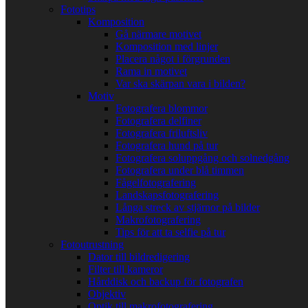
Fototips
Komposition
Gå närmare motivet
Komposition med linjer
Placera något i förgrunden
Rama in motivet
Var ska skärpan vara i bilden?
Motiv
Fotografera blommor
Fotografera delfiner
Fotografera friluftsliv
Fotografera hund på tur
Fotografera soluppgång och solnedgång
Fotografera under blå timmen
Fågelfotografering
Landskapsfotografering
Långa streck av stjärnor på bilder
Makrofotografering
Tips för att ta selfie på tur
Fotoutrustning
Dator till bildredigering
Filter till kameror
Hårddisk och backup för fotografen
Objektiv
Optik till makrofotografering