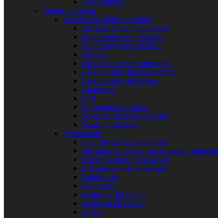
Välja tältplats
Friluftsutrustning
Allmänt om friluftsutrustning
Hur man tolkar produkttester
Mobiltelefon och friluftsliv
Multiverktyg för friluftsliv
Nessesär
Om att köpa friluftsutrustning
Packningslista till fjällvandring
Packningslista till skidtur
Pannlampa
PLB
Reparationsutrustning
Solceller och batterier på tur
Spade till skidturer
Friluftskläder
Friluftsbyxor och regnbyxor
Huvudplagg: Mössa, ansiktsmask, solglasö
Kläder på natten i sovsäcken
Mellanlager och värmelager
Paddeljacka
Regnjacka
Skalbyxor till vintern
Skaljacka till vintern
Sockor