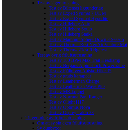
Test av lägerutrustning
Test av Biltemas liggunderlag
Test av Exped Synmat 7 UL M
Test av Exped Synmat Hyperlite
Test av Hilleberg Akto
Test av Hilleberg Soulo
Test av Hilleberg Staika
Test av Mammut Sphere Down 3 Season
Test av Therm-a-Rest NeoAir Venture Mat
Test av Therm-a-Rest Ridgerest
Test av övrig friluftsutrustning
Test av 180 BPM Max Trail Headlamp
Test av Bergans Alpinist och Powerframe
Test av Fjällräven Abisko Hike 35
Test av gratis kartappar
Test av Leatherman Charge
Test av Leatherman Wave Plus
Test av MR-koppel
Test av Norrøna Para Ranger
Test av Olight H17
Test av Optimus Nova
Test av Osprey Talon 33
Tillverkning av friluftsutrustning
Om att sy sin egen friluftsutrustning
Sy dunbyxor