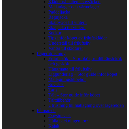
Kläder på natten i sovsäcken
Mellanlager och värmelager
Paddeljacka
Regnjacka
Skalbyxor till vintern
Skaljacka till vintern
Sockor
Tips inför köpet av friluftskläder
Underställ till friluftsliv
Vantar till skidturer
Lägerutrustning
Friluftskök – Stormkök, multibränslekök
och gaskök
Hängmatta till friluftsliv
Liggunderlag – Stor guide inför köpet
Matlagningstillbehör
Sovsäck
Tarp
Tält – Stor guide inför köpet
Tälttillbehör
Utrustning till matlagning över lägerelden
På marsch
Dagstursäck
Hålla packningen torr
Kajak