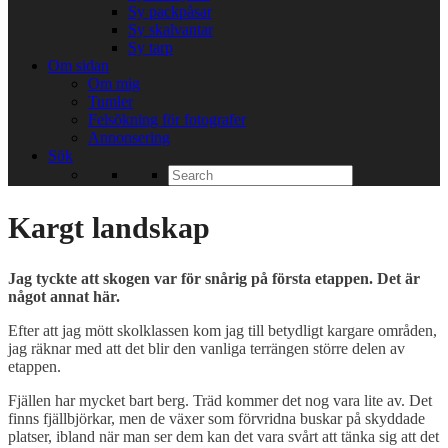
Sy packpåsar
Sy skalvantar
Sy tarp
Om sidan
Om mig
Tumler
Felsökning för fotografer
Annonsering
Sök
Search
for:
Kargt landskap
Jag tyckte att skogen var för snårig på första etappen. Det är
något annat här.
Efter att jag mött skolklassen kom jag till betydligt kargare områden,
jag räknar med att det blir den vanliga terrängen större delen av
etappen.
Fjällen har mycket bart berg. Träd kommer det nog vara lite av. Det
finns fjällbjörkar, men de växer som förvridna buskar på skyddade
platser, ibland när man ser dem kan det vara svårt att tänka sig att det