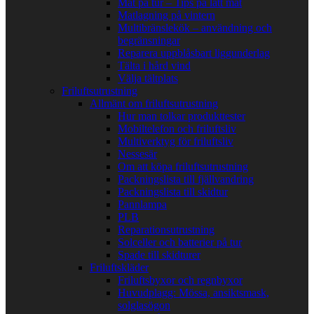
Mat på tur – Tips på lätt mat
Matlagning på vintern
Multibränslekök – användning och
begränsningar
Reparera uppblåsbart liggunderlag
Tälta i hård vind
Välja tältplats
Friluftsutrustning
Allmänt om friluftsutrustning
Hur man tolkar produkttester
Mobiltelefon och friluftsliv
Multiverktyg för friluftsliv
Nessesär
Om att köpa friluftsutrustning
Packningslista till fjällvandring
Packningslista till skidtur
Pannlampa
PLB
Reparationsutrustning
Solceller och batterier på tur
Spade till skidturer
Friluftskläder
Friluftsbyxor och regnbyxor
Huvudplagg: Mössa, ansiktsmask,
solglasögon