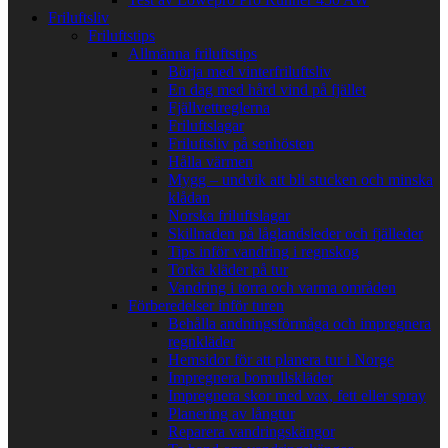
Friluftsliv
Friluftstips
Allmänna friluftstips
Börja med vinterfriluftsliv
En dag med hård vind på fjället
Fjällvettreglerna
Friluftslagar
Friluftsliv på senhösten
Hålla värmen
Mygg – undvik att bli stucken och minska
klådan
Norska friluftslagar
Skillnaden på låglandsleder och fjälleder
Tips inför vandring i regnskog
Torka kläder på tur
Vandring i torra och varma områden
Förberedelser inför turen
Behålla andningsförmåga och impregnera
regnkläder
Hemsidor för att planera tur i Norge
Impregnera bomullskläder
Impregnera skor med vax, fett eller spray
Planering av långtur
Reparera vandringskängor