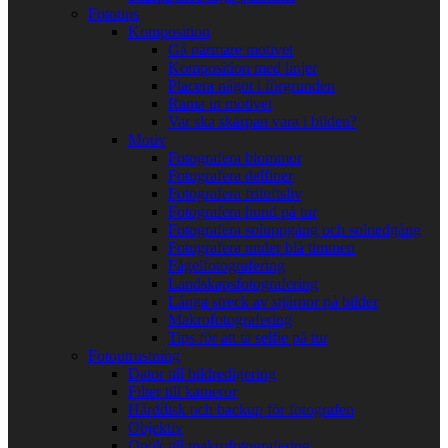
Fototips
Komposition
Gå närmare motivet
Komposition med linjer
Placera något i förgrunden
Rama in motivet
Var ska skärpan vara i bilden?
Motiv
Fotografera blommor
Fotografera delfiner
Fotografera friluftsliv
Fotografera hund på tur
Fotografera soluppgång och solnedgång
Fotografera under blå timmen
Fågelfotografering
Landskapsfotografering
Långa streck av stjärnor på bilder
Makrofotografering
Tips för att ta selfie på tur
Fotoutrustning
Dator till bildredigering
Filter till kameror
Hårddisk och backup för fotografen
Objektiv
Optik till makrofotografering