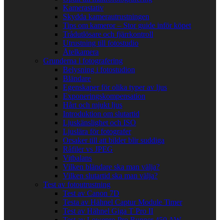
Kamerastativ
Skydda kamerautrustningen
Tips om kameror – Stor guide inför köpet
Trådutlösare och fjärrkontroll
Utrustning till fotostudio
Åtelkamera
Grunderna i fotografering
Belysning i fotostudion
Bländare
Egenskaper för olika typer av ljus
Exponeringskompensation
Hårt och mjukt ljus
Introduktion om slutartid
Ljuskänslighet och ISO
Ljuslära för fotografer
Orsaker till att bilder blir suddiga
Råfiler vs JPEG
Vitbalans
Vilken bländare ska man välja?
Vilken slutartid ska man välja?
Test av fotoutrustning
Test av Canon 7D
Testa av Hähnel Captur Module Timer
Test av Hähnel Giga T Pro II
Test av Lowepro Pro Runner 450 AW