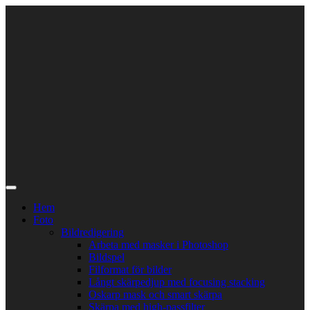
Skip
to
content
Hem
Foto
Bildredigering
Arbeta med masker i Photoshop
Bildspel
Filformat för bilder
Långt skärpedjup med focusing stacking
Oskarp mask och smart skärpa
Skärpa med high-passfilter