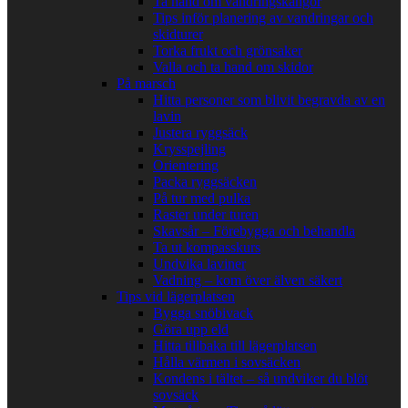
Ta hand om vandringskängor
Tips inför planering av vandringar och
skidturer
Torka frukt och grönsaker
Valla och ta hand om skidor
På marsch
Hitta personer som blivit begravda av en
lavin
Justera ryggsäck
Krysspejling
Orientering
Packa ryggsäcken
På tur med pulka
Raster under turen
Skavsår – Förebygga och behandla
Ta ut kompasskurs
Undvika laviner
Vadning – kom över älven säkert
Tips vid lägerplatsen
Bygga snöbivack
Göra upp eld
Hitta tillbaka till lägerplatsen
Hålla värmen i sovsäcken
Kondens i tältet – så undviker du blöt
sovsäck