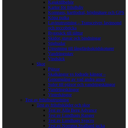
Kajaktillbehör
Kartor för friluftsliv
Kompass, kartfodral, höjdmätare och GPS
Köpa pulka
Lavinutrustning – Transceiver, lavinsond
och reccobricka
Ryggsäck till tälttur
Skidor, stavar och bindningar
Stighudar
Utrustning till långfärdsskridskoturer
Vandringsstav
Vindsäck
Skor
Pjäxor
Skalkängor vs fodrade kängor –
Genomgång av vad andra anser
Sulor till pjäxor och vandringskängor
Vandringskängor
Vinterkängor
Test av friluftsutrustning
Test av friluftskläder och skor
Test av Alfa Berg Advance
Test av Lundhags Ranger
Test av Lundhags Syncro
Test av Norrøna Svalbard jacka