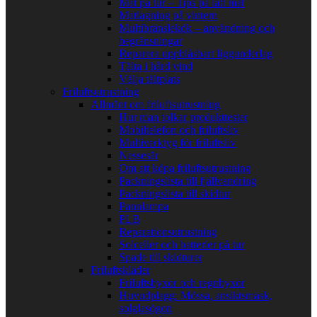
Mat på tur – Tips på lätt mat
Matlagning på vintern
Multibränslekök – användning och
begränsningar
Reparera uppblåsbart liggunderlag
Tälta i hård vind
Välja tältplats
Friluftsutrustning
Allmänt om friluftsutrustning
Hur man tolkar produkttester
Mobiltelefon och friluftsliv
Multiverktyg för friluftsliv
Nessesär
Om att köpa friluftsutrustning
Packningslista till fjällvandring
Packningslista till skidtur
Pannlampa
PLB
Reparationsutrustning
Solceller och batterier på tur
Spade till skidturer
Friluftskläder
Friluftsbyxor och regnbyxor
Huvudplagg: Mössa, ansiktsmask,
solglasögon