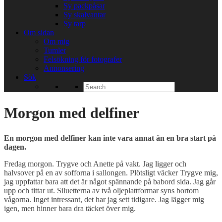
Sy packpåsar
Sy skalvantar
Sy tarp
Om sidan
Om mig
Tumler
Felsökning för fotografer
Annonsering
Sök
Search
for:
Morgon med delfiner
En morgon med delfiner kan inte vara annat än en bra start på
dagen.
Fredag morgon. Trygve och Anette på vakt. Jag ligger och
halvsover på en av sofforna i sallongen. Plötsligt väcker Trygve mig,
jag uppfattar bara att det är något spännande på babord sida. Jag går
upp och tittar ut. Siluetterna av två oljeplattformar syns bortom
vågorna. Inget intressant, det har jag sett tidigare. Jag lägger mig
igen, men hinner bara dra täcket över mig.