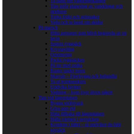
Ta hand om vandringskängor
Tips inför planering av vandringar och
skidturer
Torka frukt och grönsaker
Valla och ta hand om skidor
På marsch
Hitta personer som blivit begravda av en
lavin
Justera ryggsäck
Krysspejling
Orientering
Packa ryggsäcken
På tur med pulka
Raster under turen
Skavsår – Förebygga och behandla
Ta ut kompasskurs
Undvika laviner
Vadning – kom över älven säkert
Tips vid lägerplatsen
Bygga snöbivack
Göra upp eld
Hitta tillbaka till lägerplatsen
Hålla värmen i sovsäcken
Kondens i tältet – så undviker du blöt
sovsäck