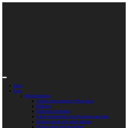
Skip
to
content
Hem
Foto
Bildredigering
Arbeta med masker i Photoshop
Bildspel
Filformat för bilder
Långt skärpedjup med focusing stacking
Oskarp mask och smart skärpa
Skärpa med high-passfilter