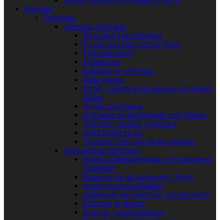
Friluftsliv
Friluftstips
Allmänna friluftstips
Börja med vinterfriluftsliv
En dag med hård vind på fjället
Fjällvettreglerna
Friluftslagar
Friluftsliv på senhösten
Hålla värmen
Mygg – undvik att bli stucken och minska
klådan
Norska friluftslagar
Skillnaden på låglandsleder och fjälleder
Tips inför vandring i regnskog
Torka kläder på tur
Vandring i torra och varma områden
Förberedelser inför turen
Behålla andningsförmåga och impregnera
regnkläder
Hemsidor för att planera tur i Norge
Impregnera bomullskläder
Impregnera skor med vax, fett eller spray
Planering av långtur
Reparera vandringskängor