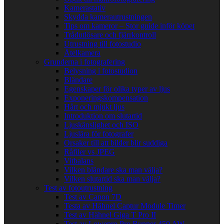
Kamerastativ
Skydda kamerautrustningen
Tips om kameror – Stor guide inför köpet
Trådutlösare och fjärrkontroll
Utrustning till fotostudio
Åtelkamera
Grunderna i fotografering
Belysning i fotostudion
Bländare
Egenskaper för olika typer av ljus
Exponeringskompensation
Hårt och mjukt ljus
Introduktion om slutartid
Ljuskänslighet och ISO
Ljuslära för fotografer
Orsaker till att bilder blir suddiga
Råfiler vs JPEG
Vitbalans
Vilken bländare ska man välja?
Vilken slutartid ska man välja?
Test av fotoutrustning
Test av Canon 7D
Testa av Hähnel Captur Module Timer
Test av Hähnel Giga T Pro II
Test av Lowepro Pro Runner 450 AW