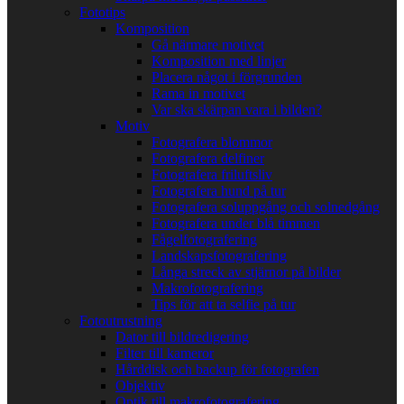
Fototips
Komposition
Gå närmare motivet
Komposition med linjer
Placera något i förgrunden
Rama in motivet
Var ska skärpan vara i bilden?
Motiv
Fotografera blommor
Fotografera delfiner
Fotografera friluftsliv
Fotografera hund på tur
Fotografera soluppgång och solnedgång
Fotografera under blå timmen
Fågelfotografering
Landskapsfotografering
Långa streck av stjärnor på bilder
Makrofotografering
Tips för att ta selfie på tur
Fotoutrustning
Dator till bildredigering
Filter till kameror
Hårddisk och backup för fotografen
Objektiv
Optik till makrofotografering