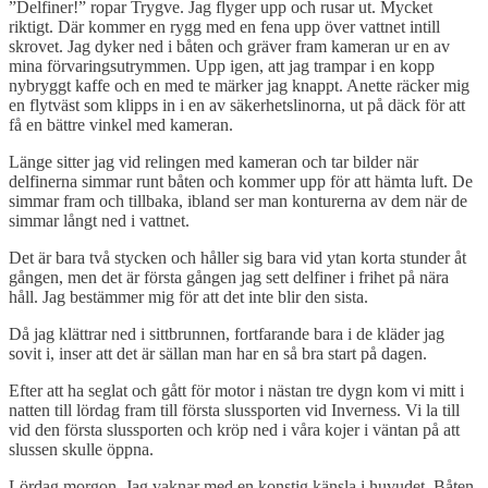
”Delfiner!” ropar Trygve. Jag flyger upp och rusar ut. Mycket
riktigt. Där kommer en rygg med en fena upp över vattnet intill
skrovet. Jag dyker ned i båten och gräver fram kameran ur en av
mina förvaringsutrymmen. Upp igen, att jag trampar i en kopp
nybryggt kaffe och en med te märker jag knappt. Anette räcker mig
en flytväst som klipps in i en av säkerhetslinorna, ut på däck för att
få en bättre vinkel med kameran.
Länge sitter jag vid relingen med kameran och tar bilder när
delfinerna simmar runt båten och kommer upp för att hämta luft. De
simmar fram och tillbaka, ibland ser man konturerna av dem när de
simmar långt ned i vattnet.
Det är bara två stycken och håller sig bara vid ytan korta stunder åt
gången, men det är första gången jag sett delfiner i frihet på nära
håll. Jag bestämmer mig för att det inte blir den sista.
Då jag klättrar ned i sittbrunnen, fortfarande bara i de kläder jag
sovit i, inser att det är sällan man har en så bra start på dagen.
Efter att ha seglat och gått för motor i nästan tre dygn kom vi mitt i
natten till lördag fram till första slussporten vid Inverness. Vi la till
vid den första slussporten och kröp ned i våra kojer i väntan på att
slussen skulle öppna.
Lördag morgon. Jag vaknar med en konstig känsla i huvudet. Båten