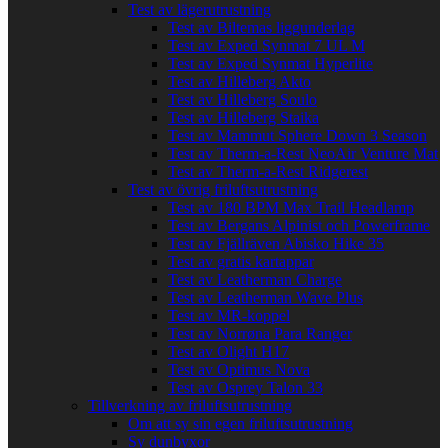
Test av lägerutrustning
Test av Biltemas liggunderlag
Test av Exped Synmat 7 UL M
Test av Exped Synmat Hyperlite
Test av Hilleberg Akto
Test av Hilleberg Soulo
Test av Hilleberg Staika
Test av Mammut Sphere Down 3 Season
Test av Therm-a-Rest NeoAir Venture Mat
Test av Therm-a-Rest Ridgerest
Test av övrig friluftsutrustning
Test av 180 BPM Max Trail Headlamp
Test av Bergans Alpinist och Powerframe
Test av Fjällräven Abisko Hike 35
Test av gratis kartappar
Test av Leatherman Charge
Test av Leatherman Wave Plus
Test av MR-koppel
Test av Norrøna Para Ranger
Test av Olight H17
Test av Optimus Nova
Test av Osprey Talon 33
Tillverkning av friluftsutrustning
Om att sy sin egen friluftsutrustning
Sy dunbyxor