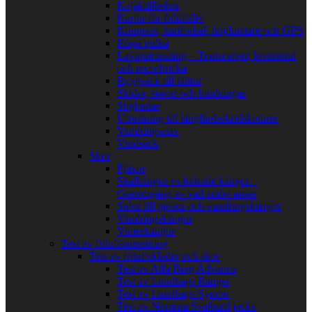
Kajaktillbehör
Kartor för friluftsliv
Kompass, kartfodral, höjdmätare och GPS
Köpa pulka
Lavinutrustning – Transceiver, lavinsond
och reccobricka
Ryggsäck till tälttur
Skidor, stavar och bindningar
Stighudar
Utrustning till långfärdsskridskoturer
Vandringsstav
Vindsäck
Skor
Pjäxor
Skalkängor vs fodrade kängor –
Genomgång av vad andra anser
Sulor till pjäxor och vandringskängor
Vandringskängor
Vinterkängor
Test av friluftsutrustning
Test av friluftskläder och skor
Test av Alfa Berg Advance
Test av Lundhags Ranger
Test av Lundhags Syncro
Test av Norrøna Svalbard jacka