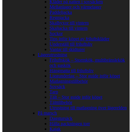
Kläder på natten i sovsäcken
Mellanlager och värmelager
Paddeljacka
Regnjacka
Skalbyxor till vintern
Skaljacka till vintern
Sockor
Tips inför köpet av friluftskläder
Underställ till friluftsliv
Vantar till skidturer
Lägerutrustning
Friluftskök – Stormkök, multibränslekök
och gaskök
Hängmatta till friluftsliv
Liggunderlag – Stor guide inför köpet
Matlagningstillbehör
Sovsäck
Tarp
Tält – Stor guide inför köpet
Tälttillbehör
Utrustning till matlagning över lägerelden
På marsch
Dagstursäck
Hålla packningen torr
Kajak