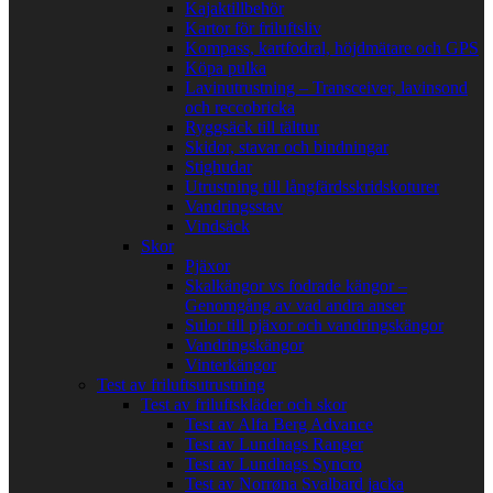
Kajaktillbehör
Kartor för friluftsliv
Kompass, kartfodral, höjdmätare och GPS
Köpa pulka
Lavinutrustning – Transceiver, lavinsond
och reccobricka
Ryggsäck till tälttur
Skidor, stavar och bindningar
Stighudar
Utrustning till långfärdsskridskoturer
Vandringsstav
Vindsäck
Skor
Pjäxor
Skalkängor vs fodrade kängor –
Genomgång av vad andra anser
Sulor till pjäxor och vandringskängor
Vandringskängor
Vinterkängor
Test av friluftsutrustning
Test av friluftskläder och skor
Test av Alfa Berg Advance
Test av Lundhags Ranger
Test av Lundhags Syncro
Test av Norrøna Svalbard jacka