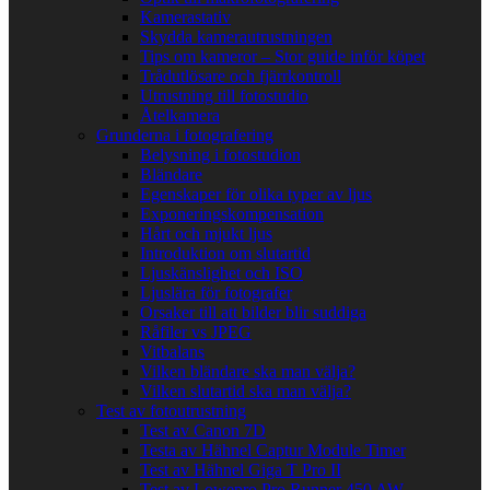
Kamerastativ
Skydda kamerautrustningen
Tips om kameror – Stor guide inför köpet
Trådutlösare och fjärrkontroll
Utrustning till fotostudio
Åtelkamera
Grunderna i fotografering
Belysning i fotostudion
Bländare
Egenskaper för olika typer av ljus
Exponeringskompensation
Hårt och mjukt ljus
Introduktion om slutartid
Ljuskänslighet och ISO
Ljuslära för fotografer
Orsaker till att bilder blir suddiga
Råfiler vs JPEG
Vitbalans
Vilken bländare ska man välja?
Vilken slutartid ska man välja?
Test av fotoutrustning
Test av Canon 7D
Testa av Hähnel Captur Module Timer
Test av Hähnel Giga T Pro II
Test av Lowepro Pro Runner 450 AW