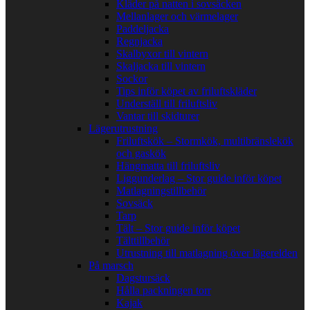
Kläder på natten i sovsäcken
Mellanlager och värmelager
Paddeljacka
Regnjacka
Skalbyxor till vintern
Skaljacka till vintern
Sockor
Tips inför köpet av friluftskläder
Underställ till friluftsliv
Vantar till skidturer
Lägerutrustning
Friluftskök – Stormkök, multibränslekök
och gaskök
Hängmatta till friluftsliv
Liggunderlag – Stor guide inför köpet
Matlagningstillbehör
Sovsäck
Tarp
Tält – Stor guide inför köpet
Tälttillbehör
Utrustning till matlagning över lägerelden
På marsch
Dagstursäck
Hålla packningen torr
Kajak