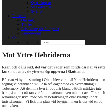
Sy packpåsar
Sy skalvantar
Sy tarp
Om sidan
Om mig
Tumler
Felsökning för fotografer
Annonsering
Sök
Search
for:
Mot Yttre Hebriderna
Regn och dålig sikt, det var det väder som följde oss när vi satte
kurs mot en av de yttersta ögrupperna i Skottland.
Efter att vi bytt besättning i Oban blev vårt mål Yttre Hebriderna, en
segling vi beräknade skulle ta två dagar med en övernattning i
Tobermory. Att den lilla byn är populär bland båtfolk märktes inte
bara på att det nästan var fullt i marinan, även utbudet av affärer och
restauranger skvallrade om att befolkningen ökar kraftigt under
turistsäsongen. Vi fick inte plats vid bryggan, men la oss vid en boj
ute i viken.