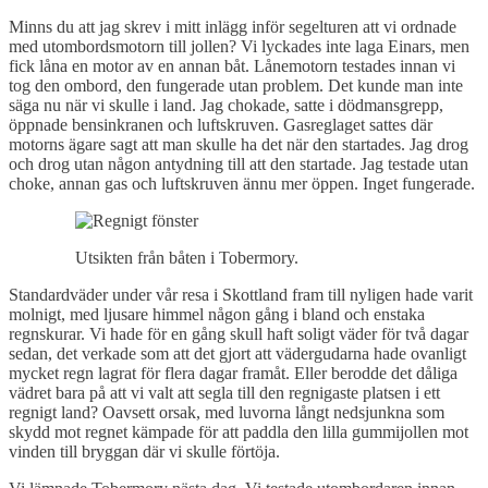
Minns du att jag skrev i mitt inlägg inför segelturen att vi ordnade
med utombordsmotorn till jollen? Vi lyckades inte laga Einars, men
fick låna en motor av en annan båt. Lånemotorn testades innan vi
tog den ombord, den fungerade utan problem. Det kunde man inte
säga nu när vi skulle i land. Jag chokade, satte i dödmansgrepp,
öppnade bensinkranen och luftskruven. Gasreglaget sattes där
motorns ägare sagt att man skulle ha det när den startades. Jag drog
och drog utan någon antydning till att den startade. Jag testade utan
choke, annan gas och luftskruven ännu mer öppen. Inget fungerade.
Utsikten från båten i Tobermory.
Standardväder under vår resa i Skottland fram till nyligen hade varit
molnigt, med ljusare himmel någon gång i bland och enstaka
regnskurar. Vi hade för en gång skull haft soligt väder för två dagar
sedan, det verkade som att det gjort att vädergudarna hade ovanligt
mycket regn lagrat för flera dagar framåt. Eller berodde det dåliga
vädret bara på att vi valt att segla till den regnigaste platsen i ett
regnigt land? Oavsett orsak, med luvorna långt nedsjunkna som
skydd mot regnet kämpade för att paddla den lilla gummijollen mot
vinden till bryggan där vi skulle förtöja.