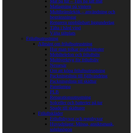
Mat på tur – Tips på lätt mat
Matlagning på vintern
Multibränslekök – användning och
begränsningar
Reparera uppblåsbart liggunderlag
Tälta i hård vind
Välja tältplats
Friluftsutrustning
Allmänt om friluftsutrustning
Hur man tolkar produkttester
Mobiltelefon och friluftsliv
Multiverktyg för friluftsliv
Nessesär
Om att köpa friluftsutrustning
Packningslista till fjällvandring
Packningslista till skidtur
Pannlampa
PLB
Reparationsutrustning
Solceller och batterier på tur
Spade till skidturer
Friluftskläder
Friluftsbyxor och regnbyxor
Huvudplagg: Mössa, ansiktsmask,
solglasögon