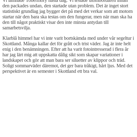
Vi lämnade Tobermory nästa dag. Vi testade utombordaren innan
den packades undan, den startade utan problem. Det är inget stort
statistiskt grundlag jag bygger det på med det verkar som att motorn
startar när den bara ska testas om den fungerar, men när man ska ha
den till något praktiskt visar den inte minsta antydan till
samarbetsvilja.
Klarblå himmel har vi inte varit bortskämda med under vår segeltur i
Skottland. Många kallar det för grått och trist väder. Jag är inte helt
enig i den benämningen. Efter att ha varit fotointresserad i flera år
har jag lärt mig att uppskatta dålig sikt som skapar variationer i
landskapet och gör att man bara ser siluetter av klippor och träd.
Soligt sommarväder däremot, det ger bara tråkigt, hårt ljus. Med det
perspektivet är en semester i Skottland ett bra val.