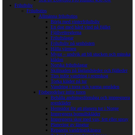
Friluftsliv
Friluftstips
Allmänna friluftstips
Börja med vinterfriluftsliv
En dag med hård vind på fjället
Fjällvettreglerna
Friluftslagar
Friluftsliv på senhösten
Hålla värmen
Mygg – undvik att bli stucken och minska
klådan
Norska friluftslagar
Skillnaden på låglandsleder och fjälleder
Tips inför vandring i regnskog
Torka kläder på tur
Vandring i torra och varma områden
Förberedelser inför turen
Behålla andningsförmåga och impregnera
regnkläder
Hemsidor för att planera tur i Norge
Impregnera bomullskläder
Impregnera skor med vax, fett eller spray
Planering av långtur
Reparera vandringskängor