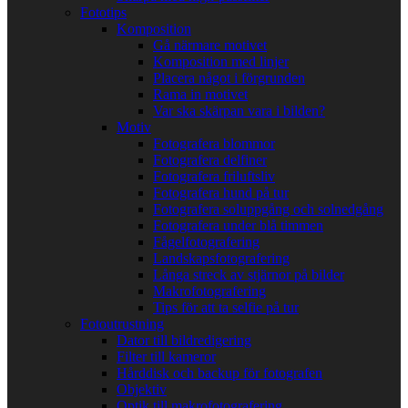
Fototips
Komposition
Gå närmare motivet
Komposition med linjer
Placera något i förgrunden
Rama in motivet
Var ska skärpan vara i bilden?
Motiv
Fotografera blommor
Fotografera delfiner
Fotografera friluftsliv
Fotografera hund på tur
Fotografera soluppgång och solnedgång
Fotografera under blå timmen
Fågelfotografering
Landskapsfotografering
Långa streck av stjärnor på bilder
Makrofotografering
Tips för att ta selfie på tur
Fotoutrustning
Dator till bildredigering
Filter till kameror
Hårddisk och backup för fotografen
Objektiv
Optik till makrofotografering