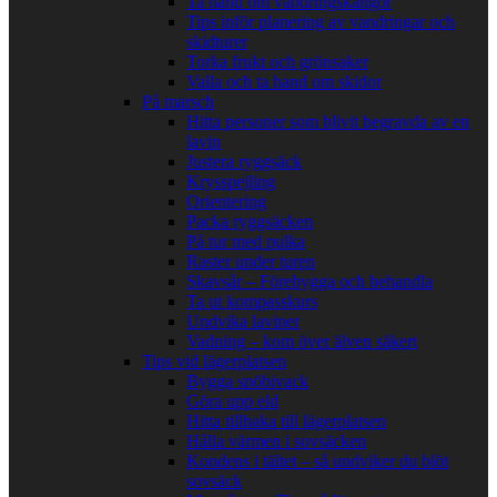
Ta hand om vandringskängor
Tips inför planering av vandringar och
skidturer
Torka frukt och grönsaker
Valla och ta hand om skidor
På marsch
Hitta personer som blivit begravda av en
lavin
Justera ryggsäck
Krysspejling
Orientering
Packa ryggsäcken
På tur med pulka
Raster under turen
Skavsår – Förebygga och behandla
Ta ut kompasskurs
Undvika laviner
Vadning – kom över älven säkert
Tips vid lägerplatsen
Bygga snöbivack
Göra upp eld
Hitta tillbaka till lägerplatsen
Hålla värmen i sovsäcken
Kondens i tältet – så undviker du blöt
sovsäck