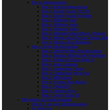
Test av lägerutrustning
Test av Biltemas liggunderlag
Test av Exped Synmat 7 UL M
Test av Exped Synmat Hyperlite
Test av Hilleberg Akto
Test av Hilleberg Soulo
Test av Hilleberg Staika
Test av Mammut Sphere Down 3 Season
Test av Therm-a-Rest NeoAir Venture Mat
Test av Therm-a-Rest Ridgerest
Test av övrig friluftsutrustning
Test av 180 BPM Max Trail Headlamp
Test av Bergans Alpinist och Powerframe
Test av Fjällräven Abisko Hike 35
Test av gratis kartappar
Test av Leatherman Charge
Test av Leatherman Wave Plus
Test av MR-koppel
Test av Norrøna Para Ranger
Test av Olight H17
Test av Optimus Nova
Test av Osprey Talon 33
Tillverkning av friluftsutrustning
Om att sy sin egen friluftsutrustning
Sy dunbyxor