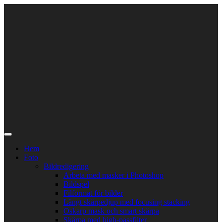
Skip
to
content
Hem
Foto
Bildredigering
Arbeta med masker i Photoshop
Bildspel
Filformat för bilder
Långt skärpedjup med focusing stacking
Oskarp mask och smart skärpa
Skärpa med high-passfilter