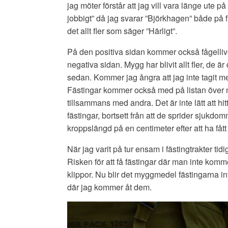
jag möter förstår att jag vill vara länge ute på
jobbigt” då jag svarar ”Björkhagen” både på fr
det allt fler som säger ”Härligt”.
På den positiva sidan kommer också fågelli
negativa sidan. Mygg har blivit allt fler, de 
sedan. Kommer jag ångra att jag inte tagit me
Fästingar kommer också med på listan över n
tillsammans med andra. Det är inte lätt att hi
fästingar, bortsett från att de sprider sjukdo
kroppslängd på en centimeter efter att ha fått 
När jag varit på tur ensam i fästingtrakter tid
Risken för att få fästingar där man inte komm
klippor. Nu blir det myggmedel fästingarna int
där jag kommer åt dem.