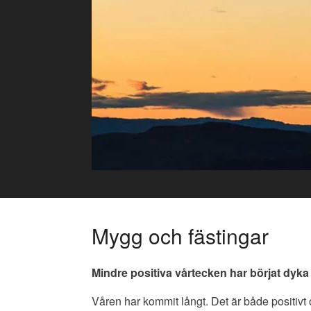
Skip
to
content
Mygg och fästingar
Mindre positiva vårtecken har börjat dyka
Våren har kommit långt. Det är både positivt 