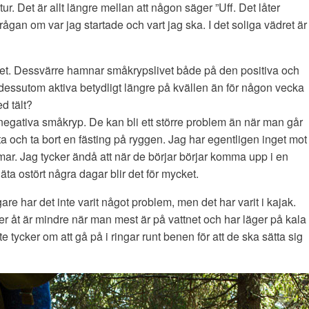
 tur. Det är allt längre mellan att någon säger ”Uff. Det låter
ågan om var jag startade och vart jag ska. I det soliga vädret är
vet. Dessvärre hamnar småkrypslivet både på den positiva och
är dessutom aktiva betydligt längre på kvällen än för någon vecka
d tält?
egativa småkryp. De kan bli ett större problem än när man går
tta och ta bort en fästing på ryggen. Jag har egentligen inget mot
mmar. Jag tycker ändå att när de börjar börjar komma upp i en
äta ostört några dagar blir det för mycket.
igare har det inte varit något problem, men det har varit i kajak.
er åt är mindre när man mest är på vattnet och har läger på kala
e tycker om att gå på i ringar runt benen för att de ska sätta sig