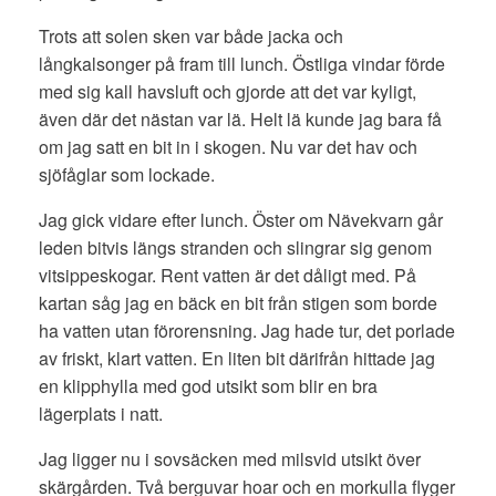
Trots att solen sken var både jacka och
långkalsonger på fram till lunch. Östliga vindar förde
med sig kall havsluft och gjorde att det var kyligt,
även där det nästan var lä. Helt lä kunde jag bara få
om jag satt en bit in i skogen. Nu var det hav och
sjöfåglar som lockade.
Jag gick vidare efter lunch. Öster om Nävekvarn går
leden bitvis längs stranden och slingrar sig genom
vitsippeskogar. Rent vatten är det dåligt med. På
kartan såg jag en bäck en bit från stigen som borde
ha vatten utan förorensning. Jag hade tur, det porlade
av friskt, klart vatten. En liten bit därifrån hittade jag
en klipphylla med god utsikt som blir en bra
lägerplats i natt.
Jag ligger nu i sovsäcken med milsvid utsikt över
skärgården. Två berguvar hoar och en morkulla flyger