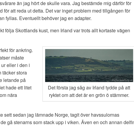
 svårare än jag hört de skulle vara. Jag bestämde mig därför för
stad för att reda ut detta. Det var inget problem med tillgången för
e kan fyllas. Eventuellt behöver jag en adapter.
t följa Skottlands kust, men Irland var trots allt kortaste vägen
fekt för ankring.
latser måste
r eller i den i
 täcker stora
te letande på
Det första jag såg av Irland tydde på att
t hade ett litet
ryktet om att det är en grön ö stämmer.
utom nära
inte sett sedan jag lämnade Norge, tagit över havssulornas
 de gå stenarns som stack upp i viken. Även en och annan delfi