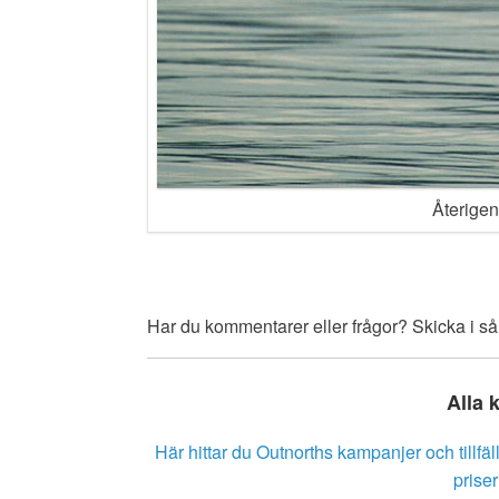
Återigen
Har du kommentarer eller frågor? Skicka i så 
Alla 
Här hittar du Outnorths kampanjer och tillfäl
prise