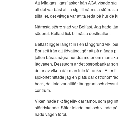
Att fylla gas i gasflaskor från AGA visade sig
att det var bäst att ta sig till närmsta större 
tillfället, det viktiga var att ta reda på hur d
Närmsta större stad var Belfast. Jag hade tänk
söderut. Belfast fick bli nästa destination.
Belfast ligger längst in i en långgrund vik, per
Bortsett från att tidvattnet gör att på många p
jollen bäras några hundra meter om man ska u
lågvatten. Dessutom är det ostronbankar som
delar av viken där man inte får ankra. Efter li
sjökortet hittade jag en plats där ostronområde
hack, det inte var alltför långgrunt och dess
centrum.
Viken hade rikt fågelliv där tärnor, som jag 
störtdykande. Sälar letade mat och vilade på
hade vägen förbi.