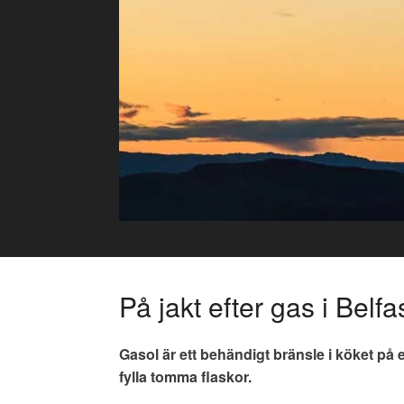
Skip
to
content
På jakt efter gas i Belfa
Gasol är ett behändigt bränsle i köket på en
fylla tomma flaskor.