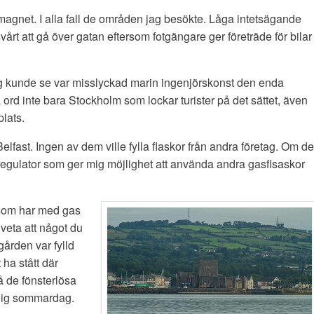
stmagnet. I alla fall de områden jag besökte. Låga intetsägande
årt att gå över gatan eftersom fotgängare ger företräde för bilar 
 jag kunde se var misslyckad marin ingenjörskonst den enda
 ord inte bara Stockholm som lockar turister på det sättet, även
plats.
Belfast. Ingen av dem ville fylla flaskor från andra företag. Om de
 regulator som ger mig möjlighet att använda andra gasflsaskor
t som har med gas
veta att något du
ergården var fylld
ha stått där
å de fönsterlösa
solig sommardag.