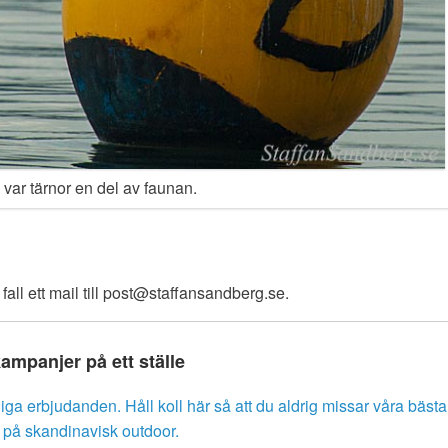
 var tärnor en del av faunan.
fall ett mail till post@staffansandberg.se.
kampanjer på ett ställe
liga erbjudanden. Håll koll här så att du aldrig missar våra bästa
r på skandinavisk outdoor.