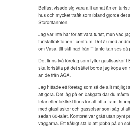
Belfast visade sig vara allt annat än en turi
hus och mycket trafik som ibland gjorde det sv
Storbritannien.
Jag var inte här för att vara turist, men vad
turistattraktionen i centrum. Det är med andra
om Vasa, till skillnad från Titanic kan ses på 
Det finns två företag som fyller gasflsaskor i 
ska fortsätta på det sättet borde jag köpa en
än de från AGA.
Jag hittade ett företag som sålde allt möjlig
att göra. Det låg på en bakgata där du måste 
letar efter faktiskt finns för att hitta fram. Inn
med glasflaskor och gasspisar som såg ut att 
sedan 60-talet. Kontoret var grått utan pynt p
väggarna. Ett tråkigt ställe att jobba på en 