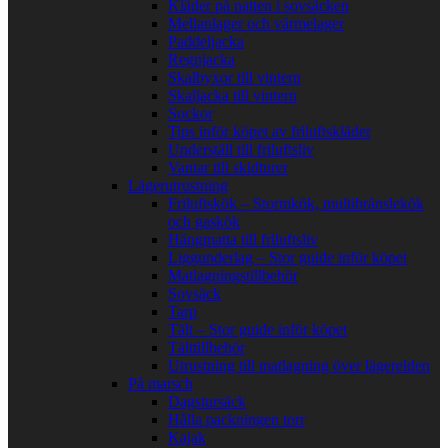
Kläder på natten i sovsäcken
Mellanlager och värmelager
Paddeljacka
Regnjacka
Skalbyxor till vintern
Skaljacka till vintern
Sockor
Tips inför köpet av friluftskläder
Underställ till friluftsliv
Vantar till skidturer
Lägerutrustning
Friluftskök – Stormkök, multibränslekök
och gaskök
Hängmatta till friluftsliv
Liggunderlag – Stor guide inför köpet
Matlagningstillbehör
Sovsäck
Tarp
Tält – Stor guide inför köpet
Tälttillbehör
Utrustning till matlagning över lägerelden
På marsch
Dagstursäck
Hålla packningen torr
Kajak