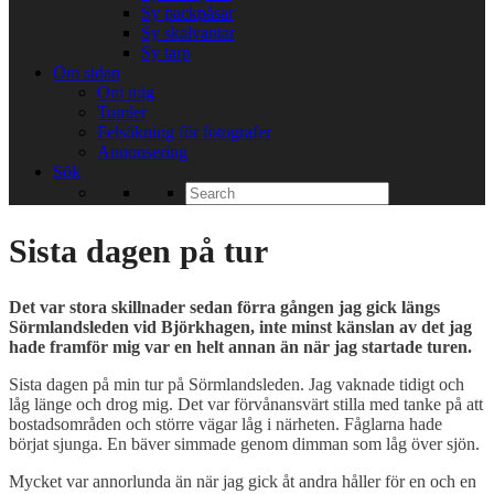
Sy packpåsar
Sy skalvantar
Sy tarp
Om sidan
Om mig
Tumler
Felsökning för fotografer
Annonsering
Sök
Search
for:
Sista dagen på tur
Det var stora skillnader sedan förra gången jag gick längs
Sörmlandsleden vid Björkhagen, inte minst känslan av det jag
hade framför mig var en helt annan än när jag startade turen.
Sista dagen på min tur på Sörmlandsleden. Jag vaknade tidigt och
låg länge och drog mig. Det var förvånansvärt stilla med tanke på att
bostadsområden och större vägar låg i närheten. Fåglarna hade
börjat sjunga. En bäver simmade genom dimman som låg över sjön.
Mycket var annorlunda än när jag gick åt andra håller för en och en