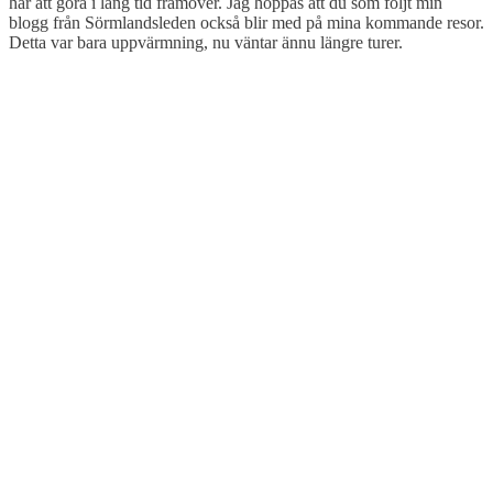
har att göra i lång tid framöver. Jag hoppas att du som följt min
blogg från Sörmlandsleden också blir med på mina kommande resor.
Detta var bara uppvärmning, nu väntar ännu längre turer.