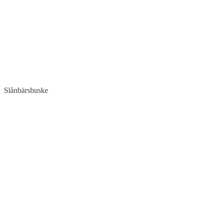
Slånbärsbuske