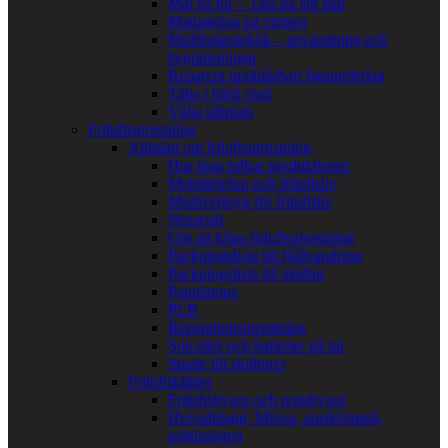
Mat på tur – Tips på lätt mat
Matlagning på vintern
Multibränslekök – användning och
begränsningar
Reparera uppblåsbart liggunderlag
Tälta i hård vind
Välja tältplats
Friluftsutrustning
Allmänt om friluftsutrustning
Hur man tolkar produkttester
Mobiltelefon och friluftsliv
Multiverktyg för friluftsliv
Nessesär
Om att köpa friluftsutrustning
Packningslista till fjällvandring
Packningslista till skidtur
Pannlampa
PLB
Reparationsutrustning
Solceller och batterier på tur
Spade till skidturer
Friluftskläder
Friluftsbyxor och regnbyxor
Huvudplagg: Mössa, ansiktsmask,
solglasögon