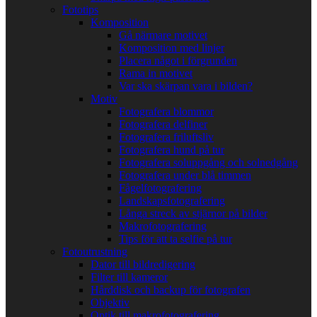
Fototips
Komposition
Gå närmare motivet
Komposition med linjer
Placera något i förgrunden
Rama in motivet
Var ska skärpan vara i bilden?
Motiv
Fotografera blommor
Fotografera delfiner
Fotografera friluftsliv
Fotografera hund på tur
Fotografera soluppgång och solnedgång
Fotografera under blå timmen
Fågelfotografering
Landskapsfotografering
Långa streck av stjärnor på bilder
Makrofotografering
Tips för att ta selfie på tur
Fotoutrustning
Dator till bildredigering
Filter till kameror
Hårddisk och backup för fotografen
Objektiv
Optik till makrofotografering