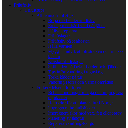
Friluftsliv
Friluftstips
Allmänna friluftstips
Börja med vinterfriluftsliv
En dag med hård vind på fjället
Fjällvettreglerna
Friluftslagar
Friluftsliv på senhösten
Hålla värmen
Mygg – undvik att bli stucken och minska
klådan
Norska friluftslagar
Skillnaden på låglandsleder och fjälleder
Tips inför vandring i regnskog
Torka kläder på tur
Vandring i torra och varma områden
Förberedelser inför turen
Behålla andningsförmåga och impregnera
regnkläder
Hemsidor för att planera tur i Norge
Impregnera bomullskläder
Impregnera skor med vax, fett eller spray
Planering av långtur
Reparera vandringskängor