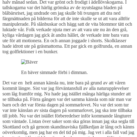
halv månad sedan. Det var grönt och frodigt i ädellövskogarna. I
tallskogarna var det härlig grönska av de nyutslagna bladen på
blåbärsriset, jag undrade om jag skulle bli tvungen att dra ned
färgmättnaden på bilderna för att de inte skulle se ut att vara alltför
manipulerade. På slånbuskar och hägg satt de vita blommor tätt och
luktade vår. Folk verkade njuta mer av att vara ute nu än den grå,
kyliga vårdagen jag gick åt andra hållet, de verkade inte bara vara
ute för att motionera. En och annan joggade i shorts. Skolklasser
hade idrott ute på gräsmattorna. Ett par gick en golfrunda, en annan
tog golflektioner i en bunker.
En bäver simmade förbi i dimman.
Det var en helt annan känsla nu, inte bara på grund av att våren
kommit längre. Sist var jag förväntansfull av alla naturupplevelser
som låg framför mig. Nu hade jag istället många härliga stunder att
se tillbaka på. Förra gången var det samma känsla som när man var
barn och det var första dagen på sommarlovet. Nu var det som tur
var inte känslan av sista dagen på sommarlovet, jag ska inte tillbaka
till jobb. Nu var det istället förberedelser inför kommande långturer
som väntade. Listan över saker som ska göras innan jag ska segla till
Skottland och gå genom skandinaviska fjällkedjan är lång och känns
oöverkomlig, men jag har en del tid på mig. Jag vet i alla fall vad jag