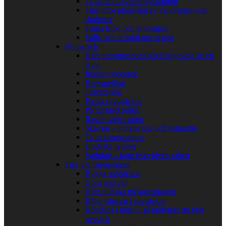
Ta hand om vandringskängor
Tips inför planering av vandringar och
skidturer
Torka frukt och grönsaker
Valla och ta hand om skidor
På marsch
Hitta personer som blivit begravda av en
lavin
Justera ryggsäck
Krysspejling
Orientering
Packa ryggsäcken
På tur med pulka
Raster under turen
Skavsår – Förebygga och behandla
Ta ut kompasskurs
Undvika laviner
Vadning – kom över älven säkert
Tips vid lägerplatsen
Bygga snöbivack
Göra upp eld
Hitta tillbaka till lägerplatsen
Hålla värmen i sovsäcken
Kondens i tältet – så undviker du blöt
sovsäck