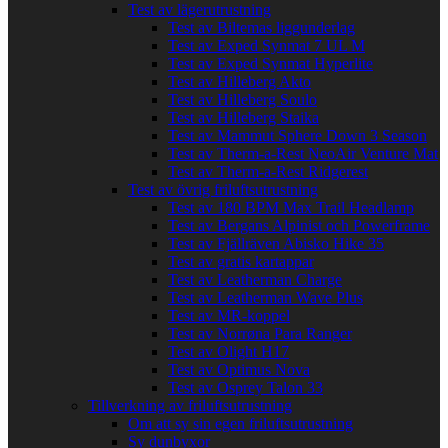
Test av lägerutrustning
Test av Biltemas liggunderlag
Test av Exped Synmat 7 UL M
Test av Exped Synmat Hyperlite
Test av Hilleberg Akto
Test av Hilleberg Soulo
Test av Hilleberg Staika
Test av Mammut Sphere Down 3 Season
Test av Therm-a-Rest NeoAir Venture Mat
Test av Therm-a-Rest Ridgerest
Test av övrig friluftsutrustning
Test av 180 BPM Max Trail Headlamp
Test av Bergans Alpinist och Powerframe
Test av Fjällräven Abisko Hike 35
Test av gratis kartappar
Test av Leatherman Charge
Test av Leatherman Wave Plus
Test av MR-koppel
Test av Norrøna Para Ranger
Test av Olight H17
Test av Optimus Nova
Test av Osprey Talon 33
Tillverkning av friluftsutrustning
Om att sy sin egen friluftsutrustning
Sy dunbyxor