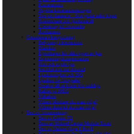
Kamerastativ
Skydda kamerautrustningen
Tips om kameror – Stor guide inför köpet
Trådutlösare och fjärrkontroll
Utrustning till fotostudio
Åtelkamera
Grunderna i fotografering
Belysning i fotostudion
Bländare
Egenskaper för olika typer av ljus
Exponeringskompensation
Hårt och mjukt ljus
Introduktion om slutartid
Ljuskänslighet och ISO
Ljuslära för fotografer
Orsaker till att bilder blir suddiga
Råfiler vs JPEG
Vitbalans
Vilken bländare ska man välja?
Vilken slutartid ska man välja?
Test av fotoutrustning
Test av Canon 7D
Testa av Hähnel Captur Module Timer
Test av Hähnel Giga T Pro II
Test av Lowepro Pro Runner 450 AW