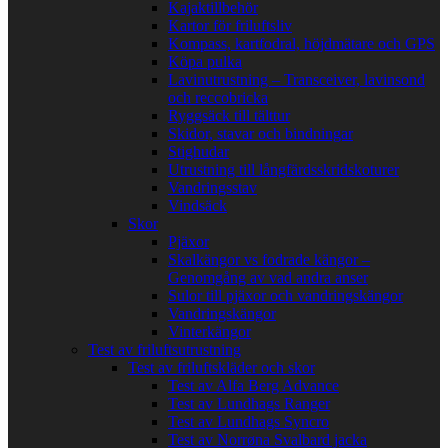
Kajaktillbehör
Kartor för friluftsliv
Kompass, kartfodral, höjdmätare och GPS
Köpa pulka
Lavinutrustning – Transceiver, lavinsond
och reccobricka
Ryggsäck till tälttur
Skidor, stavar och bindningar
Stighudar
Utrustning till långfärdsskridskoturer
Vandringsstav
Vindsäck
Skor
Pjäxor
Skalkängor vs fodrade kängor –
Genomgång av vad andra anser
Sulor till pjäxor och vandringskängor
Vandringskängor
Vinterkängor
Test av friluftsutrustning
Test av friluftskläder och skor
Test av Alfa Berg Advance
Test av Lundhags Ranger
Test av Lundhags Syncro
Test av Norrøna Svalbard jacka