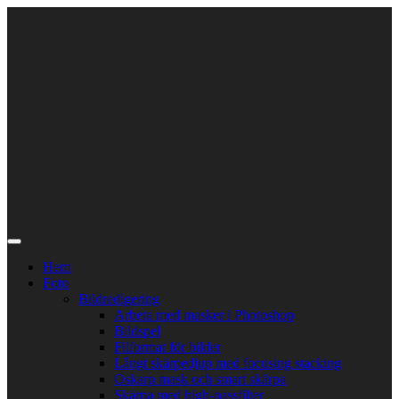
Skip
to
content
Hem
Foto
Bildredigering
Arbeta med masker i Photoshop
Bildspel
Filformat för bilder
Långt skärpedjup med focusing stacking
Oskarp mask och smart skärpa
Skärpa med high-passfilter