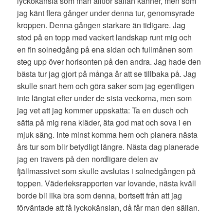
lyckokänsla som man alltför sällan känner, men som
jag känt flera gånger under denna tur, genomsyrade
kroppen. Denna gången starkare än tidigare. Jag
stod på en topp med vackert landskap runt mig och
en fin solnedgång på ena sidan och fullmånen som
steg upp över horisonten på den andra. Jag hade den
bästa tur jag gjort på många år att se tillbaka på. Jag
skulle snart hem och göra saker som jag egentligen
inte längtat efter under de sista veckorna, men som
jag vet att jag kommer uppskatta: Ta en dusch och
sätta på mig rena kläder, äta god mat och sova i en
mjuk säng. Inte minst komma hem och planera nästa
års tur som blir betydligt längre. Nästa dag planerade
jag en travers på den nordligare delen av
fjällmassivet som skulle avslutas i solnedgången på
toppen. Väderleksrapporten var lovande, nästa kväll
borde bli lika bra som denna, bortsett från att jag
förväntade att få lyckokänslan, då får man den sällan.