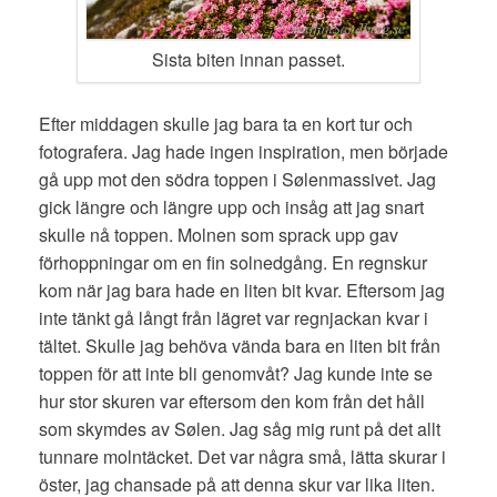
Sista biten innan passet.
Efter middagen skulle jag bara ta en kort tur och
fotografera. Jag hade ingen inspiration, men började
gå upp mot den södra toppen i Sølenmassivet. Jag
gick längre och längre upp och insåg att jag snart
skulle nå toppen. Molnen som sprack upp gav
förhoppningar om en fin solnedgång. En regnskur
kom när jag bara hade en liten bit kvar. Eftersom jag
inte tänkt gå långt från lägret var regnjackan kvar i
tältet. Skulle jag behöva vända bara en liten bit från
toppen för att inte bli genomvåt? Jag kunde inte se
hur stor skuren var eftersom den kom från det håll
som skymdes av Sølen. Jag såg mig runt på det allt
tunnare molntäcket. Det var några små, lätta skurar i
öster, jag chansade på att denna skur var lika liten.