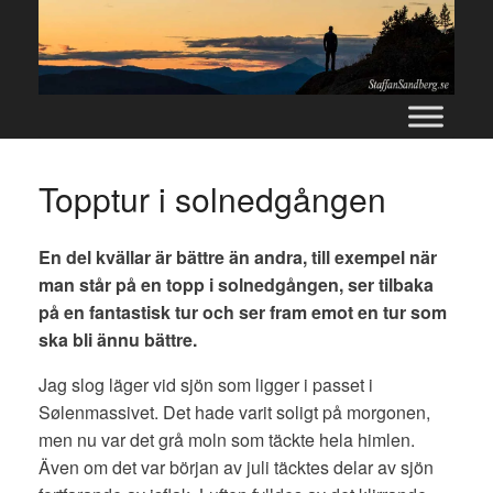
Skip
to
content
Topptur i solnedgången
En del kvällar är bättre än andra, till exempel när
man står på en topp i solnedgången, ser tilbaka
på en fantastisk tur och ser fram emot en tur som
ska bli ännu bättre.
Jag slog läger vid sjön som ligger i passet i
Sølenmassivet. Det hade varit soligt på morgonen,
men nu var det grå moln som täckte hela himlen.
Även om det var början av juli täcktes delar av sjön