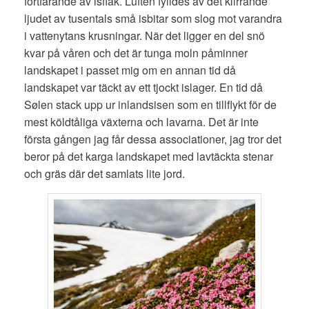
fortfarande av isflak. Luften fylldes av det klirrande
ljudet av tusentals små isbitar som slog mot varandra
i vattenytans krusningar. När det ligger en del snö
kvar på våren och det är tunga moln påminner
landskapet i passet mig om en annan tid då
landskapet var täckt av ett tjockt islager. En tid då
Sølen stack upp ur inlandsisen som en tillflykt för de
mest köldtåliga växterna och lavarna. Det är inte
första gången jag får dessa associationer, jag tror det
beror på det karga landskapet med lavtäckta stenar
och gräs där det samlats lite jord.