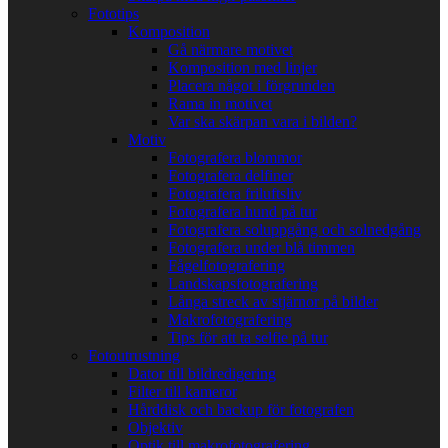
Fototips
Komposition
Gå närmare motivet
Komposition med linjer
Placera något i förgrunden
Rama in motivet
Var ska skärpan vara i bilden?
Motiv
Fotografera blommor
Fotografera delfiner
Fotografera friluftsliv
Fotografera hund på tur
Fotografera soluppgång och solnedgång
Fotografera under blå timmen
Fågelfotografering
Landskapsfotografering
Långa streck av stjärnor på bilder
Makrofotografering
Tips för att ta selfie på tur
Fotoutrustning
Dator till bildredigering
Filter till kameror
Hårddisk och backup för fotografen
Objektiv
Optik till makrofotografering