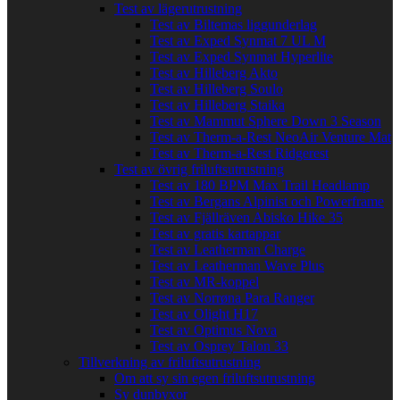
Test av lägerutrustning
Test av Biltemas liggunderlag
Test av Exped Synmat 7 UL M
Test av Exped Synmat Hyperlite
Test av Hilleberg Akto
Test av Hilleberg Soulo
Test av Hilleberg Staika
Test av Mammut Sphere Down 3 Season
Test av Therm-a-Rest NeoAir Venture Mat
Test av Therm-a-Rest Ridgerest
Test av övrig friluftsutrustning
Test av 180 BPM Max Trail Headlamp
Test av Bergans Alpinist och Powerframe
Test av Fjällräven Abisko Hike 35
Test av gratis kartappar
Test av Leatherman Charge
Test av Leatherman Wave Plus
Test av MR-koppel
Test av Norrøna Para Ranger
Test av Olight H17
Test av Optimus Nova
Test av Osprey Talon 33
Tillverkning av friluftsutrustning
Om att sy sin egen friluftsutrustning
Sy dunbyxor