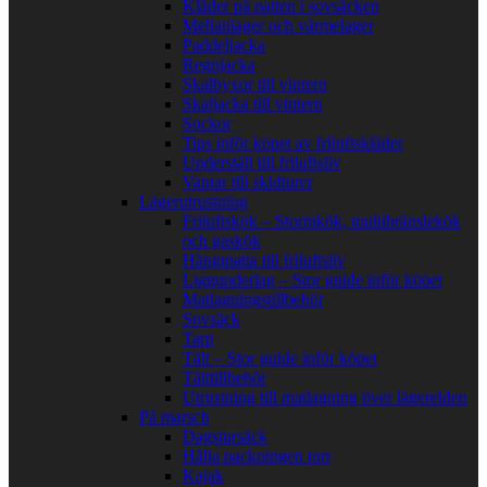
Kläder på natten i sovsäcken
Mellanlager och värmelager
Paddeljacka
Regnjacka
Skalbyxor till vintern
Skaljacka till vintern
Sockor
Tips inför köpet av friluftskläder
Underställ till friluftsliv
Vantar till skidturer
Lägerutrustning
Friluftskök – Stormkök, multibränslekök
och gaskök
Hängmatta till friluftsliv
Liggunderlag – Stor guide inför köpet
Matlagningstillbehör
Sovsäck
Tarp
Tält – Stor guide inför köpet
Tälttillbehör
Utrustning till matlagning över lägerelden
På marsch
Dagstursäck
Hålla packningen torr
Kajak