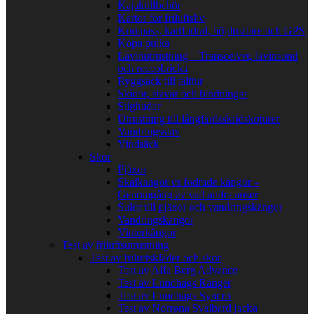
Kajaktillbehör
Kartor för friluftsliv
Kompass, kartfodral, höjdmätare och GPS
Köpa pulka
Lavinutrustning – Transceiver, lavinsond
och reccobricka
Ryggsäck till tälttur
Skidor, stavar och bindningar
Stighudar
Utrustning till långfärdsskridskoturer
Vandringsstav
Vindsäck
Skor
Pjäxor
Skalkängor vs fodrade kängor –
Genomgång av vad andra anser
Sulor till pjäxor och vandringskängor
Vandringskängor
Vinterkängor
Test av friluftsutrustning
Test av friluftskläder och skor
Test av Alfa Berg Advance
Test av Lundhags Ranger
Test av Lundhags Syncro
Test av Norrøna Svalbard jacka