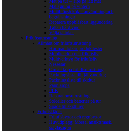
Mat på tur – Tips på lätt mat
Matlagning på vintern
Multibränslekök – användning och
begränsningar
Reparera uppblåsbart liggunderlag
Tälta i hård vind
Välja tältplats
Friluftsutrustning
Allmänt om friluftsutrustning
Hur man tolkar produkttester
Mobiltelefon och friluftsliv
Multiverktyg för friluftsliv
Nessesär
Om att köpa friluftsutrustning
Packningslista till fjällvandring
Packningslista till skidtur
Pannlampa
PLB
Reparationsutrustning
Solceller och batterier på tur
Spade till skidturer
Friluftskläder
Friluftsbyxor och regnbyxor
Huvudplagg: Mössa, ansiktsmask,
solglasögon