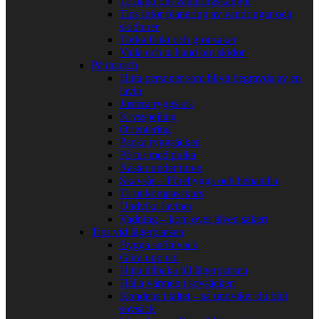
Ta hand om vandringskängor
Tips inför planering av vandringar och
skidturer
Torka frukt och grönsaker
Valla och ta hand om skidor
På marsch
Hitta personer som blivit begravda av en
lavin
Justera ryggsäck
Krysspejling
Orientering
Packa ryggsäcken
På tur med pulka
Raster under turen
Skavsår – Förebygga och behandla
Ta ut kompasskurs
Undvika laviner
Vadning – kom över älven säkert
Tips vid lägerplatsen
Bygga snöbivack
Göra upp eld
Hitta tillbaka till lägerplatsen
Hålla värmen i sovsäcken
Kondens i tältet – så undviker du blöt
sovsäck