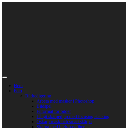
Skip
to
content
Hem
Foto
Bildredigering
Arbeta med masker i Photoshop
Bildspel
Filformat för bilder
Långt skärpedjup med focusing stacking
Oskarp mask och smart skärpa
Skärpa med high-passfilter