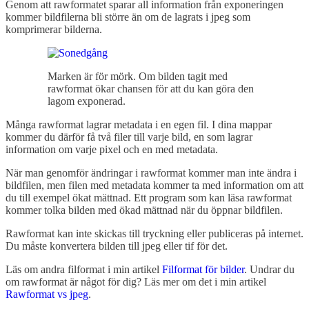
Genom att rawformatet sparar all information från exponeringen
kommer bildfilerna bli större än om de lagrats i jpeg som
komprimerar bilderna.
Marken är för mörk. Om bilden tagit med
rawformat ökar chansen för att du kan göra den
lagom exponerad.
Många rawformat lagrar metadata i en egen fil. I dina mappar
kommer du därför få två filer till varje bild, en som lagrar
information om varje pixel och en med metadata.
När man genomför ändringar i rawformat kommer man inte ändra i
bildfilen, men filen med metadata kommer ta med information om att
du till exempel ökat mättnad. Ett program som kan läsa rawformat
kommer tolka bilden med ökad mättnad när du öppnar bildfilen.
Rawformat kan inte skickas till tryckning eller publiceras på internet.
Du måste konvertera bilden till jpeg eller tif för det.
Läs om andra filformat i min artikel
Filformat för bilder
. Undrar du
om rawformat är något för dig? Läs mer om det i min artikel
Rawformat vs jpeg
.