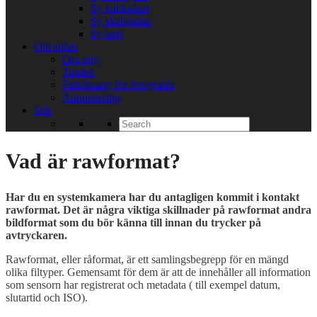
Sy packpåsar
Sy skalvantar
Sy tarp
Om sidan
Om mig
Tumler
Felsökning för fotografer
Annonsering
Sök
Search
for:
Vad är rawformat?
Har du en systemkamera har du antagligen kommit i kontakt
rawformat. Det är några viktiga skillnader på rawformat andra
bildformat som du bör känna till innan du trycker på
avtryckaren.
Rawformat, eller råformat, är ett samlingsbegrepp för en mängd
olika filtyper. Gemensamt för dem är att de innehåller all information
som sensorn har registrerat och metadata ( till exempel datum,
slutartid och ISO).