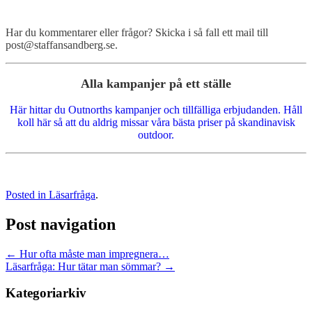
Har du kommentarer eller frågor? Skicka i så fall ett mail till
post@staffansandberg.se.
Alla kampanjer på ett ställe
Här hittar du Outnorths kampanjer och tillfälliga erbjudanden. Håll
koll här så att du aldrig missar våra bästa priser på skandinavisk
outdoor.
Posted in
Läsarfråga
.
Post navigation
←
Hur ofta måste man impregnera…
Läsarfråga: Hur tätar man sömmar?
→
Kategoriarkiv