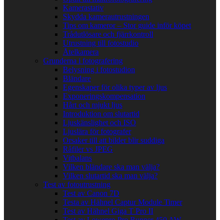
Kamerastativ
Skydda kamerautrustningen
Tips om kameror – Stor guide inför köpet
Trådutlösare och fjärrkontroll
Utrustning till fotostudio
Åtelkamera
Grunderna i fotografering
Belysning i fotostudion
Bländare
Egenskaper för olika typer av ljus
Exponeringskompensation
Hårt och mjukt ljus
Introduktion om slutartid
Ljuskänslighet och ISO
Ljuslära för fotografer
Orsaker till att bilder blir suddiga
Råfiler vs JPEG
Vitbalans
Vilken bländare ska man välja?
Vilken slutartid ska man välja?
Test av fotoutrustning
Test av Canon 7D
Testa av Hähnel Captur Module Timer
Test av Hähnel Giga T Pro II
Test av Lowepro Pro Runner 450 AW