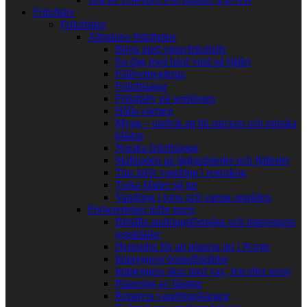
Friluftsliv
Friluftstips
Allmänna friluftstips
Börja med vinterfriluftsliv
En dag med hård vind på fjället
Fjällvettreglerna
Friluftslagar
Friluftsliv på senhösten
Hålla värmen
Mygg – undvik att bli stucken och minska
klådan
Norska friluftslagar
Skillnaden på låglandsleder och fjälleder
Tips inför vandring i regnskog
Torka kläder på tur
Vandring i torra och varma områden
Förberedelser inför turen
Behålla andningsförmåga och impregnera
regnkläder
Hemsidor för att planera tur i Norge
Impregnera bomullskläder
Impregnera skor med vax, fett eller spray
Planering av långtur
Reparera vandringskängor