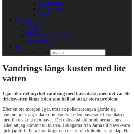
Sy packpåsar
Sy skalvantar
Sy tarp
Om sidan
Om mig
Tumler
Felsökning för fotografer
Annonsering
Sök
Search
for:
Vandrings längs kusten med lite
vatten
I går blev det mycket vandring med havsutsikt, men det var lite
dricksvatten längs leden som höll på att ge stora problem.
Efter en bra morgon i går, trots att pollensäsongen gjorde sig
påmind, gick jag vidare i fint väder. Leden passerade flera platser
med fin utsikt ut mot havet. Det märks på kulturminnerna längs
leden att jag kommit till kusten. I skogarna från Järna till Nävekvarn
gick jag förbi flera kolarkojor och rester från kolmilor varje dag. Här