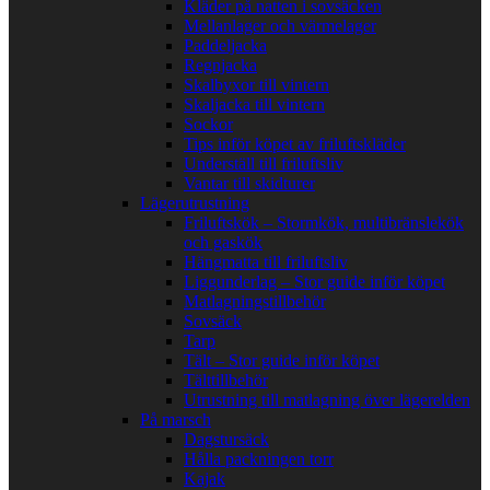
Kläder på natten i sovsäcken
Mellanlager och värmelager
Paddeljacka
Regnjacka
Skalbyxor till vintern
Skaljacka till vintern
Sockor
Tips inför köpet av friluftskläder
Underställ till friluftsliv
Vantar till skidturer
Lägerutrustning
Friluftskök – Stormkök, multibränslekök
och gaskök
Hängmatta till friluftsliv
Liggunderlag – Stor guide inför köpet
Matlagningstillbehör
Sovsäck
Tarp
Tält – Stor guide inför köpet
Tälttillbehör
Utrustning till matlagning över lägerelden
På marsch
Dagstursäck
Hålla packningen torr
Kajak