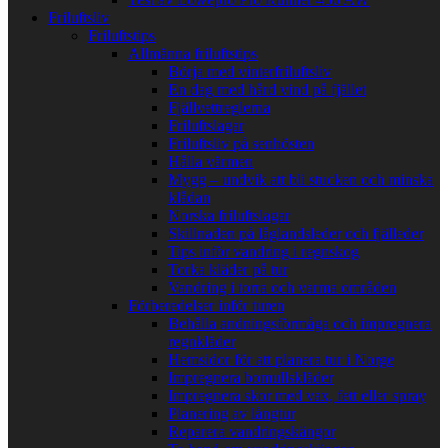
Friluftsliv
Friluftstips
Allmänna friluftstips
Börja med vinterfriluftsliv
En dag med hård vind på fjället
Fjällvettreglerna
Friluftslagar
Friluftsliv på senhösten
Hålla värmen
Mygg – undvik att bli stucken och minska
klådan
Norska friluftslagar
Skillnaden på låglandsleder och fjälleder
Tips inför vandring i regnskog
Torka kläder på tur
Vandring i torra och varma områden
Förberedelser inför turen
Behålla andningsförmåga och impregnera
regnkläder
Hemsidor för att planera tur i Norge
Impregnera bomullskläder
Impregnera skor med vax, fett eller spray
Planering av långtur
Reparera vandringskängor