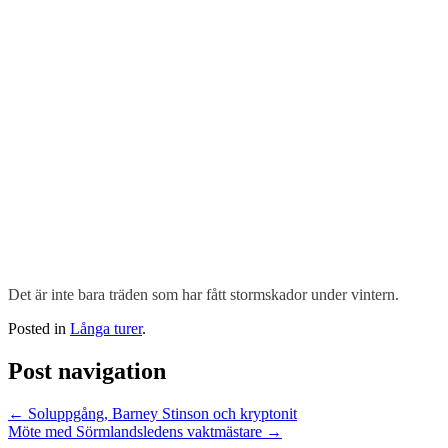
Det är inte bara träden som har fått stormskador under vintern.
Posted in
Långa turer
.
Post navigation
←
Soluppgång, Barney Stinson och kryptonit
Möte med Sörmlandsledens vaktmästare
→