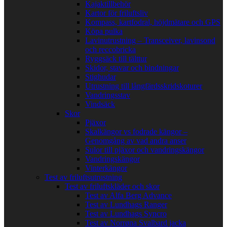
Kajaktillbehör
Kartor för friluftsliv
Kompass, kartfodral, höjdmätare och GPS
Köpa pulka
Lavinutrustning – Transceiver, lavinsond
och reccobricka
Ryggsäck till tälttur
Skidor, stavar och bindningar
Stighudar
Utrustning till långfärdsskridskoturer
Vandringsstav
Vindsäck
Skor
Pjäxor
Skalkängor vs fodrade kängor –
Genomgång av vad andra anser
Sulor till pjäxor och vandringskängor
Vandringskängor
Vinterkängor
Test av friluftsutrustning
Test av friluftskläder och skor
Test av Alfa Berg Advance
Test av Lundhags Ranger
Test av Lundhags Syncro
Test av Norrøna Svalbard jacka