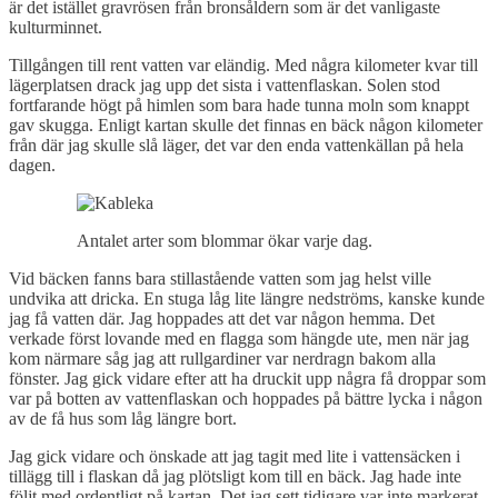
är det istället gravrösen från bronsåldern som är det vanligaste
kulturminnet.
Tillgången till rent vatten var eländig. Med några kilometer kvar till
lägerplatsen drack jag upp det sista i vattenflaskan. Solen stod
fortfarande högt på himlen som bara hade tunna moln som knappt
gav skugga. Enligt kartan skulle det finnas en bäck någon kilometer
från där jag skulle slå läger, det var den enda vattenkällan på hela
dagen.
Antalet arter som blommar ökar varje dag.
Vid bäcken fanns bara stillastående vatten som jag helst ville
undvika att dricka. En stuga låg lite längre nedströms, kanske kunde
jag få vatten där. Jag hoppades att det var någon hemma. Det
verkade först lovande med en flagga som hängde ute, men när jag
kom närmare såg jag att rullgardiner var nerdragn bakom alla
fönster. Jag gick vidare efter att ha druckit upp några få droppar som
var på botten av vattenflaskan och hoppades på bättre lycka i någon
av de få hus som låg längre bort.
Jag gick vidare och önskade att jag tagit med lite i vattensäcken i
tillägg till i flaskan då jag plötsligt kom till en bäck. Jag hade inte
följt med ordentligt på kartan. Det jag sett tidigare var inte markerat