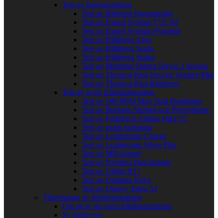
Test av lägerutrustning
Test av Biltemas liggunderlag
Test av Exped Synmat 7 UL M
Test av Exped Synmat Hyperlite
Test av Hilleberg Akto
Test av Hilleberg Soulo
Test av Hilleberg Staika
Test av Mammut Sphere Down 3 Season
Test av Therm-a-Rest NeoAir Venture Mat
Test av Therm-a-Rest Ridgerest
Test av övrig friluftsutrustning
Test av 180 BPM Max Trail Headlamp
Test av Bergans Alpinist och Powerframe
Test av Fjällräven Abisko Hike 35
Test av gratis kartappar
Test av Leatherman Charge
Test av Leatherman Wave Plus
Test av MR-koppel
Test av Norrøna Para Ranger
Test av Olight H17
Test av Optimus Nova
Test av Osprey Talon 33
Tillverkning av friluftsutrustning
Om att sy sin egen friluftsutrustning
Sy dunbyxor