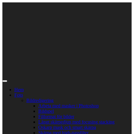
Skip
to
content
Hem
Foto
Bildredigering
Arbeta med masker i Photoshop
Bildspel
Filformat för bilder
Långt skärpedjup med focusing stacking
Oskarp mask och smart skärpa
Skärpa med high-passfilter