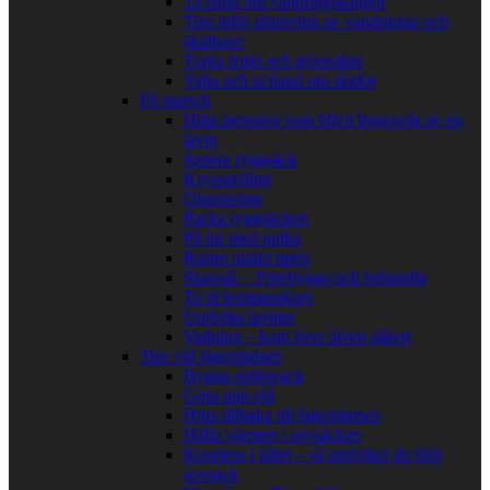
Ta hand om vandringskängor
Tips inför planering av vandringar och
skidturer
Torka frukt och grönsaker
Valla och ta hand om skidor
På marsch
Hitta personer som blivit begravda av en
lavin
Justera ryggsäck
Krysspejling
Orientering
Packa ryggsäcken
På tur med pulka
Raster under turen
Skavsår – Förebygga och behandla
Ta ut kompasskurs
Undvika laviner
Vadning – kom över älven säkert
Tips vid lägerplatsen
Bygga snöbivack
Göra upp eld
Hitta tillbaka till lägerplatsen
Hålla värmen i sovsäcken
Kondens i tältet – så undviker du blöt
sovsäck