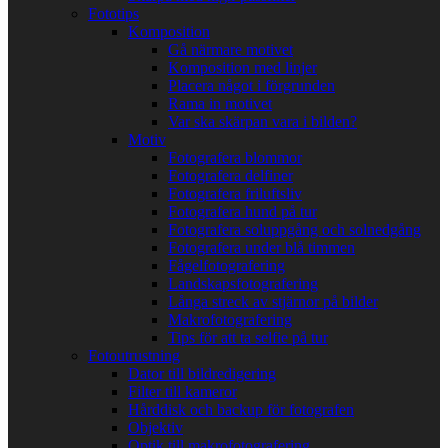
Fototips
Komposition
Gå närmare motivet
Komposition med linjer
Placera något i förgrunden
Rama in motivet
Var ska skärpan vara i bilden?
Motiv
Fotografera blommor
Fotografera delfiner
Fotografera friluftsliv
Fotografera hund på tur
Fotografera soluppgång och solnedgång
Fotografera under blå timmen
Fågelfotografering
Landskapsfotografering
Långa streck av stjärnor på bilder
Makrofotografering
Tips för att ta selfie på tur
Fotoutrustning
Dator till bildredigering
Filter till kameror
Hårddisk och backup för fotografen
Objektiv
Optik till makrofotografering