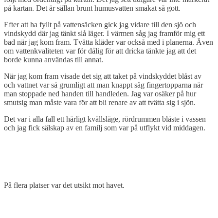
på kartan. Det är sällan brunt humusvatten smakat så gott.
Efter att ha fyllt på vattensäcken gick jag vidare till den sjö och
vindskydd där jag tänkt slå läger. I värmen såg jag framför mig ett
bad när jag kom fram. Tvätta kläder var också med i planerna. Även
om vattenkvaliteten var för dålig för att dricka tänkte jag att det
borde kunna användas till annat.
När jag kom fram visade det sig att taket på vindskyddet blåst av
och vattnet var så grumligt att man knappt såg fingertopparna när
man stoppade ned handen till handleden. Jag var osäker på hur
smutsig man måste vara för att bli renare av att tvätta sig i sjön.
Det var i alla fall ett härligt kvällsläge, rördrummen blåste i vassen
och jag fick sälskap av en familj som var på utflykt vid middagen.
På flera platser var det utsikt mot havet.