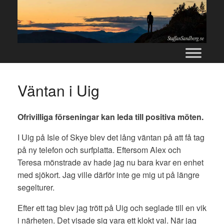
Skip
to
content
Väntan i Uig
Ofrivilliga förseningar kan leda till positiva möten.
I Uig på Isle of Skye blev det lång väntan på att få tag
på ny telefon och surfplatta. Eftersom Alex och
Teresa mönstrade av hade jag nu bara kvar en enhet
med sjökort. Jag ville därför inte ge mig ut på längre
segelturer.
Efter ett tag blev jag trött på Uig och seglade till en vik
i närheten. Det visade sig vara ett klokt val. När jag