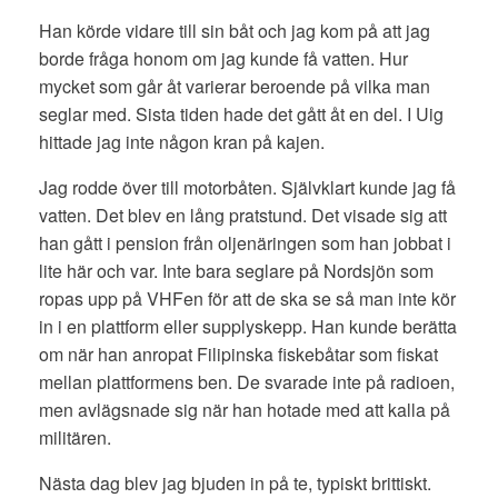
Han körde vidare till sin båt och jag kom på att jag
borde fråga honom om jag kunde få vatten. Hur
mycket som går åt varierar beroende på vilka man
seglar med. Sista tiden hade det gått åt en del. I Uig
hittade jag inte någon kran på kajen.
Jag rodde över till motorbåten. Självklart kunde jag få
vatten. Det blev en lång pratstund. Det visade sig att
han gått i pension från oljenäringen som han jobbat i
lite här och var. Inte bara seglare på Nordsjön som
ropas upp på VHFen för att de ska se så man inte kör
in i en plattform eller supplyskepp. Han kunde berätta
om när han anropat Filipinska fiskebåtar som fiskat
mellan plattformens ben. De svarade inte på radioen,
men avlägsnade sig när han hotade med att kalla på
militären.
Nästa dag blev jag bjuden in på te, typiskt brittiskt.