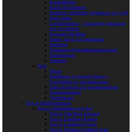
Kajaktillbehör
Kartor för friluftsliv
Kompass, kartfodral, höjdmätare och GPS
Köpa pulka
Lavinutrustning – Transceiver, lavinsond
och reccobricka
Ryggsäck till tälttur
Skidor, stavar och bindningar
Stighudar
Utrustning till långfärdsskridskoturer
Vandringsstav
Vindsäck
Skor
Pjäxor
Skalkängor vs fodrade kängor –
Genomgång av vad andra anser
Sulor till pjäxor och vandringskängor
Vandringskängor
Vinterkängor
Test av friluftsutrustning
Test av friluftskläder och skor
Test av Alfa Berg Advance
Test av Lundhags Ranger
Test av Lundhags Syncro
Test av Norrøna Svalbard jacka