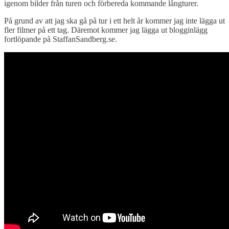
igenom bilder från turen och förbereda kommande långturer.
På grund av att jag ska gå på tur i ett helt år kommer jag inte lägga ut
fler filmer på ett tag. Däremot kommer jag lägga ut blogginlägg
fortlöpande på StaffanSandberg.se.