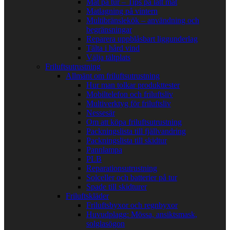
Mat på tur – Tips på lätt mat
Matlagning på vintern
Multibränslekök – användning och
begränsningar
Reparera uppblåsbart liggunderlag
Tälta i hård vind
Välja tältplats
Friluftsutrustning
Allmänt om friluftsutrustning
Hur man tolkar produkttester
Mobiltelefon och friluftsliv
Multiverktyg för friluftsliv
Nessesär
Om att köpa friluftsutrustning
Packningslista till fjällvandring
Packningslista till skidtur
Pannlampa
PLB
Reparationsutrustning
Solceller och batterier på tur
Spade till skidturer
Friluftskläder
Friluftsbyxor och regnbyxor
Huvudplagg: Mössa, ansiktsmask,
solglasögon