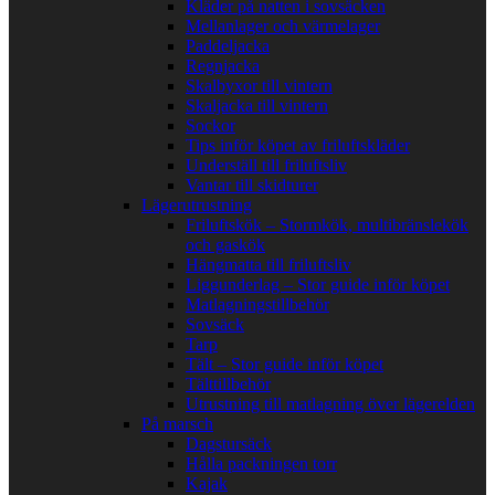
Kläder på natten i sovsäcken
Mellanlager och värmelager
Paddeljacka
Regnjacka
Skalbyxor till vintern
Skaljacka till vintern
Sockor
Tips inför köpet av friluftskläder
Underställ till friluftsliv
Vantar till skidturer
Lägerutrustning
Friluftskök – Stormkök, multibränslekök
och gaskök
Hängmatta till friluftsliv
Liggunderlag – Stor guide inför köpet
Matlagningstillbehör
Sovsäck
Tarp
Tält – Stor guide inför köpet
Tälttillbehör
Utrustning till matlagning över lägerelden
På marsch
Dagstursäck
Hålla packningen torr
Kajak