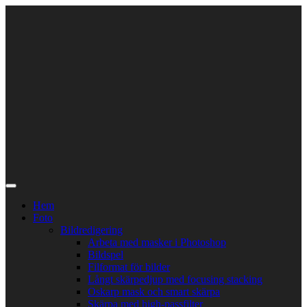
Skip
to
content
Hem
Foto
Bildredigering
Arbeta med masker i Photoshop
Bildspel
Filformat för bilder
Långt skärpedjup med focusing stacking
Oskarp mask och smart skärpa
Skärpa med high-passfilter