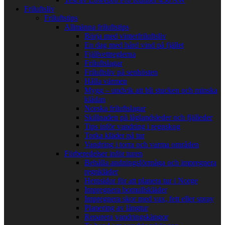
Friluftsliv
Friluftstips
Allmänna friluftstips
Börja med vinterfriluftsliv
En dag med hård vind på fjället
Fjällvettreglerna
Friluftslagar
Friluftsliv på senhösten
Hålla värmen
Mygg – undvik att bli stucken och minska
klådan
Norska friluftslagar
Skillnaden på låglandsleder och fjälleder
Tips inför vandring i regnskog
Torka kläder på tur
Vandring i torra och varma områden
Förberedelser inför turen
Behålla andningsförmåga och impregnera
regnkläder
Hemsidor för att planera tur i Norge
Impregnera bomullskläder
Impregnera skor med vax, fett eller spray
Planering av långtur
Reparera vandringskängor