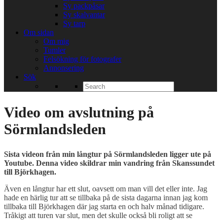
Sy packpåsar
Sy skalvantar
Sy tarp
Om sidan
Om mig
Tumler
Felsökning för fotografer
Annonsering
Sök
Search
for:
Video om avslutning på
Sörmlandsleden
Sista videon från min långtur på Sörmlandsleden ligger ute på
Youtube. Denna video skildrar min vandring från Skanssundet
till Björkhagen.
Även en långtur har ett slut, oavsett om man vill det eller inte. Jag
hade en härlig tur att se tillbaka på de sista dagarna innan jag kom
tillbaka till Björkhagen där jag starta en och halv månad tidigare.
Tråkigt att turen var slut, men det skulle också bli roligt att se