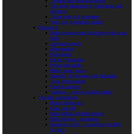
Ta hand om vandringskängor
Tips inför planering av vandringar och
skidturer
Torka frukt och grönsaker
Valla och ta hand om skidor
På marsch
Hitta personer som blivit begravda av en
lavin
Justera ryggsäck
Krysspejling
Orientering
Packa ryggsäcken
På tur med pulka
Raster under turen
Skavsår – Förebygga och behandla
Ta ut kompasskurs
Undvika laviner
Vadning – kom över älven säkert
Tips vid lägerplatsen
Bygga snöbivack
Göra upp eld
Hitta tillbaka till lägerplatsen
Hålla värmen i sovsäcken
Kondens i tältet – så undviker du blöt
sovsäck