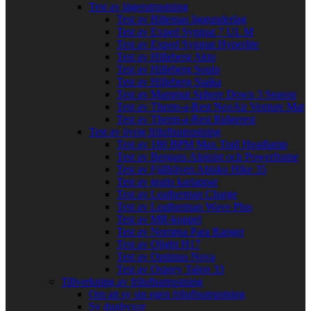
Test av lägerutrustning
Test av Biltemas liggunderlag
Test av Exped Synmat 7 UL M
Test av Exped Synmat Hyperlite
Test av Hilleberg Akto
Test av Hilleberg Soulo
Test av Hilleberg Staika
Test av Mammut Sphere Down 3 Season
Test av Therm-a-Rest NeoAir Venture Mat
Test av Therm-a-Rest Ridgerest
Test av övrig friluftsutrustning
Test av 180 BPM Max Trail Headlamp
Test av Bergans Alpinist och Powerframe
Test av Fjällräven Abisko Hike 35
Test av gratis kartappar
Test av Leatherman Charge
Test av Leatherman Wave Plus
Test av MR-koppel
Test av Norrøna Para Ranger
Test av Olight H17
Test av Optimus Nova
Test av Osprey Talon 33
Tillverkning av friluftsutrustning
Om att sy sin egen friluftsutrustning
Sy dunbyxor