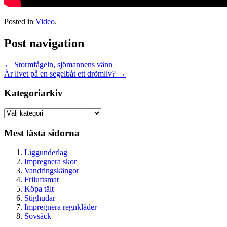
Posted in
Video
.
Post navigation
←
Stormfågeln, sjömannens vänn
Är livet på en segelbåt ett drömliv?
→
Kategoriarkiv
Kategoriarkiv
Mest lästa sidorna
Liggunderlag
Impregnera skor
Vandringskängor
Friluftsmat
Köpa tält
Stighudar
Impregnera regnkläder
Sovsäck