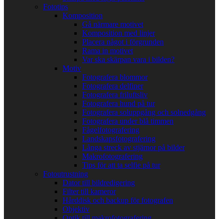
Fototips
Komposition
Gå närmare motivet
Komposition med linjer
Placera något i förgrunden
Rama in motivet
Var ska skärpan vara i bilden?
Motiv
Fotografera blommor
Fotografera delfiner
Fotografera friluftsliv
Fotografera hund på tur
Fotografera soluppgång och solnedgång
Fotografera under blå timmen
Fågelfotografering
Landskapsfotografering
Långa streck av stjärnor på bilder
Makrofotografering
Tips för att ta selfie på tur
Fotoutrustning
Dator till bildredigering
Filter till kameror
Hårddisk och backup för fotografen
Objektiv
Optik till makrofotografering