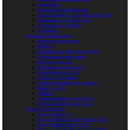
Kamerastativ
Skydda kamerautrustningen
Tips om kameror – Stor guide inför köpet
Trådutlösare och fjärrkontroll
Utrustning till fotostudio
Åtelkamera
Grunderna i fotografering
Belysning i fotostudion
Bländare
Egenskaper för olika typer av ljus
Exponeringskompensation
Hårt och mjukt ljus
Introduktion om slutartid
Ljuskänslighet och ISO
Ljuslära för fotografer
Orsaker till att bilder blir suddiga
Råfiler vs JPEG
Vitbalans
Vilken bländare ska man välja?
Vilken slutartid ska man välja?
Test av fotoutrustning
Test av Canon 7D
Testa av Hähnel Captur Module Timer
Test av Hähnel Giga T Pro II
Test av Lowepro Pro Runner 450 AW