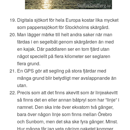
Digitala sjökort för hela Europa kostar lika mycket
som papperssjökort för Stockholms skärgård.
Man lägger märke till helt andra saker när man
färdas i en segelbåt genom skärgården än med
en kajak. Där paddlaren ser en tom fjärd utan
något speciellt på flera kilometer ser seglaren
flera grund.
En GPS gör att segling på stora fjärdar med
många grund blir betydligt mer avslappnande än
utan.
Precis som att det finns akevitt som är linjeakevitt
så finns det en eller annan båtpryl som har ”linje” i
namnet. Den ska inte över ekvatorn två gånger,
bara över någon linje som finns mellan Örebro
och Sunborn, men det ska ske fyra gånger. Minst.
Hur många får jag veta när/om paketet kommer