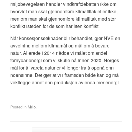
miljøbevegelsen handler vindkraftdebatten ikke om
hvorvidt man skal gjennomføre klimatiltak eller ikke,
men om man skal gjennomføre klimatiltak med stor
konflikt isteden for de som har liten konflikt.
Når konsesjonssøknader blir behandlet, gjør NVE en
avveining mellom klimamål og mål om å bevare
natur. Allerede i 2014 nådde vi målet om andel
fornybar energi som vi skulle nå innen 2020. Norges
mål for å ivareta natur er vi lenger fra å oppnå enn
noensinne. Det gjør at vi i framtiden både kan og må
vektlegge annet enn produksjon av enda mer energi.
Posted in
Miljö
.
Post navigation