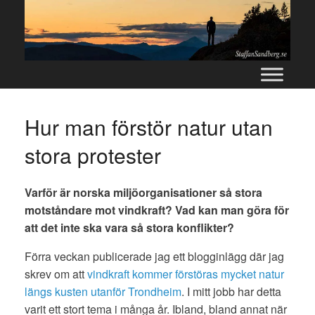
Skip
to
content
Hur man förstör natur utan
stora protester
Varför är norska miljöorganisationer så stora
motståndare mot vindkraft? Vad kan man göra för
att det inte ska vara så stora konflikter?
Förra veckan publicerade jag ett blogginlägg där jag
skrev om att
vindkraft kommer förstöras mycket natur
längs kusten utanför Trondheim
. I mitt jobb har detta
varit ett stort tema i många år. Ibland, bland annat när