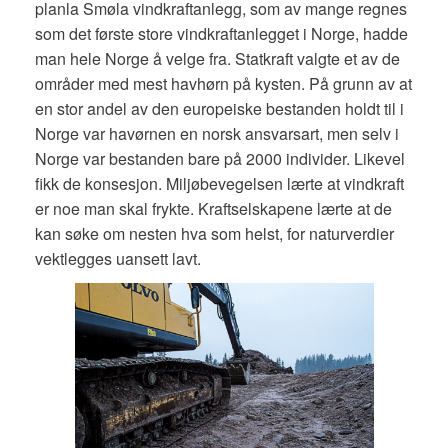
planla Smøla vindkraftanlegg, som av mange regnes
som det første store vindkraftanlegget i Norge, hadde
man hele Norge å velge fra. Statkraft valgte et av de
områder med mest havhørn på kysten. På grunn av at
en stor andel av den europeiske bestanden holdt til i
Norge var havørnen en norsk ansvarsart, men selv i
Norge var bestanden bare på 2000 individer. Likevel
fikk de konsesjon. Miljøbevegelsen lærte at vindkraft
er noe man skal frykte. Kraftselskapene lærte at de
kan søke om nesten hva som helst, for naturverdier
vektlegges uansett lavt.