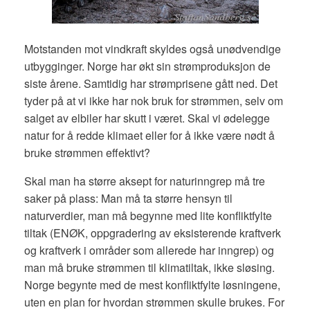
Motstanden mot vindkraft skyldes også unødvendige
utbygginger. Norge har økt sin strømproduksjon de
siste årene. Samtidig har strømprisene gått ned. Det
tyder på at vi ikke har nok bruk for strømmen, selv om
salget av elbiler har skutt i været. Skal vi ødelegge
natur for å redde klimaet eller for å ikke være nødt å
bruke strømmen effektivt?
Skal man ha større aksept for naturinngrep må tre
saker på plass: Man må ta større hensyn til
naturverdier, man må begynne med lite konfliktfylte
tiltak (ENØK, oppgradering av eksisterende kraftverk
og kraftverk i områder som allerede har inngrep) og
man må bruke strømmen til klimatiltak, ikke sløsing.
Norge begynte med de mest konfliktfylte løsningene,
uten en plan for hvordan strømmen skulle brukes. For