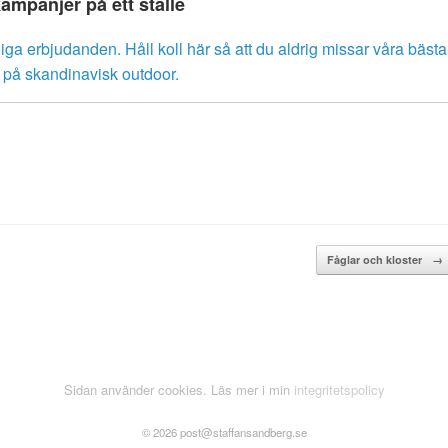
kampanjer på ett ställe
liga erbjudanden. Håll koll här så att du aldrig missar våra bästa
r på skandinavisk outdoor.
Fåglar och kloster
→
Sidan använder cookies. Läs mer i min
integritetspolicy
© 2026 post@staffansandberg.se