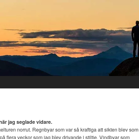
när jag seglade vidare.
gelturen norrut. Regnbyar som var så kraftiga att sikten blev som
 flera veckor som jag blev drivande i stiltje. Vindbyar som