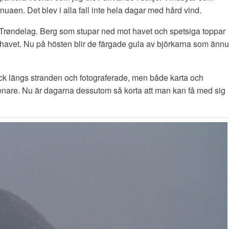
enuaen. Det blev i alla fall inte hela dagar med hård vind.
l Trøndelag. Berg som stupar ned mot havet och spetsiga toppar
t havet. Nu på hösten blir de färgade gula av björkarna som ännu
ck längs stranden och fotograferade, men både karta och
 senare. Nu är dagarna dessutom så korta att man kan få med sig