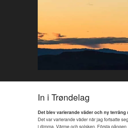
Skip
to
content
In i Trøndelag
Det blev varierande väder och ny terräng 
Det var varierande väder när jag fortsatte se
i dimma. Värme och solsken. Första gången på