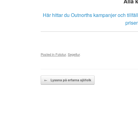
Alla 
Här hittar du Outnorths kampanjer och tillfäl
prise
Posted in
Fototur
,
Segeltur
.
Post navigation
←
Lyssna på erfarna sjöfolk