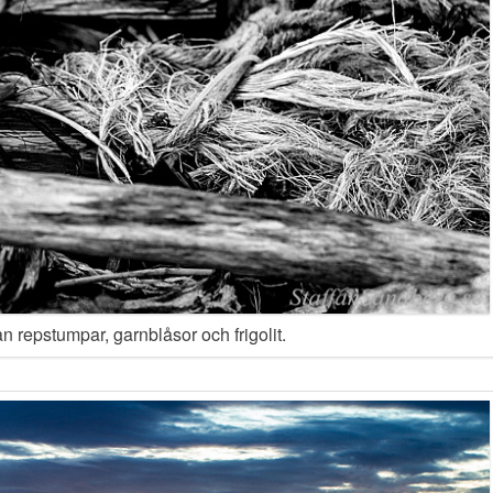
an repstumpar, garnblåsor och frigolit.