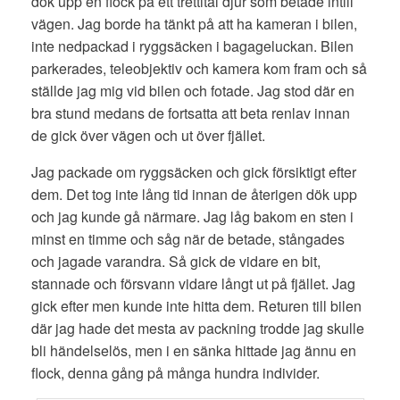
dök upp en flock på ett trettital djur som betade intill
vägen. Jag borde ha tänkt på att ha kameran i bilen,
inte nedpackad i ryggsäcken i bagageluckan. Bilen
parkerades, teleobjektiv och kamera kom fram och så
ställde jag mig vid bilen och fotade. Jag stod där en
bra stund medans de fortsatta att beta renlav innan
de gick över vägen och ut över fjället.
Jag packade om ryggsäcken och gick försiktigt efter
dem. Det tog inte lång tid innan de återigen dök upp
och jag kunde gå närmare. Jag låg bakom en sten i
minst en timme och såg när de betade, stångades
och jagade varandra. Så gick de vidare en bit,
stannade och försvann vidare långt ut på fjället. Jag
gick efter men kunde inte hitta dem. Returen till bilen
där jag hade det mesta av packning trodde jag skulle
bli händelselös, men i en sänka hittade jag ännu en
flock, denna gång på många hundra individer.