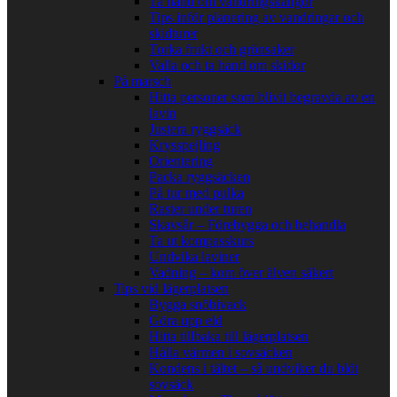
Ta hand om vandringskängor
Tips inför planering av vandringar och
skidturer
Torka frukt och grönsaker
Valla och ta hand om skidor
På marsch
Hitta personer som blivit begravda av en
lavin
Justera ryggsäck
Krysspejling
Orientering
Packa ryggsäcken
På tur med pulka
Raster under turen
Skavsår – Förebygga och behandla
Ta ut kompasskurs
Undvika laviner
Vadning – kom över älven säkert
Tips vid lägerplatsen
Bygga snöbivack
Göra upp eld
Hitta tillbaka till lägerplatsen
Hålla värmen i sovsäcken
Kondens i tältet – så undviker du blöt
sovsäck