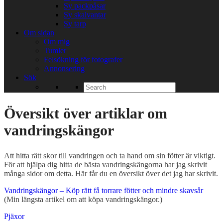
Sy packpåsar
Sy skalvantar
Sy tarp
Om sidan
Om mig
Tumler
Felsökning för fotografer
Annonsering
Sök
Search
for:
Översikt över artiklar om
vandringskängor
Att hitta rätt skor till vandringen och ta hand om sin fötter är viktigt.
För att hjälpa dig hitta de bästa vandringskängorna har jag skrivit
många sidor om detta. Här får du en översikt över det jag har skrivit.
Vandringskängor – Köp rätt få torrare fötter och mindre skavsår
(Min längsta artikel om att köpa vandringskängor.)
Pjäxor