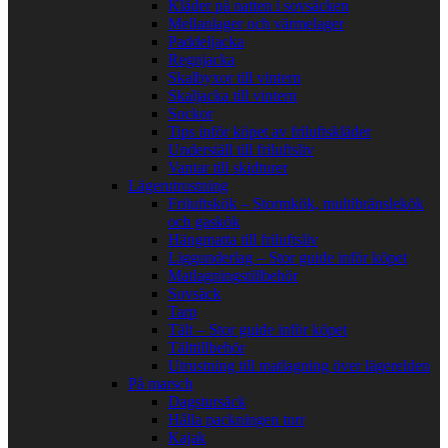
Kläder på natten i sovsäcken
Mellanlager och värmelager
Paddeljacka
Regnjacka
Skalbyxor till vintern
Skaljacka till vintern
Sockor
Tips inför köpet av friluftskläder
Underställ till friluftsliv
Vantar till skidturer
Lägerutrustning
Friluftskök – Stormkök, multibränslekök
och gaskök
Hängmatta till friluftsliv
Liggunderlag – Stor guide inför köpet
Matlagningstillbehör
Sovsäck
Tarp
Tält – Stor guide inför köpet
Tälttillbehör
Utrustning till matlagning över lägerelden
På marsch
Dagstursäck
Hålla packningen torr
Kajak