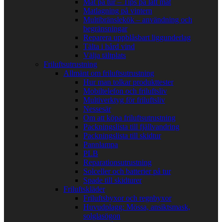
Mat på tur – Tips på lätt mat
Matlagning på vintern
Multibränslekök – användning och
begränsningar
Reparera uppblåsbart liggunderlag
Tälta i hård vind
Välja tältplats
Friluftsutrustning
Allmänt om friluftsutrustning
Hur man tolkar produkttester
Mobiltelefon och friluftsliv
Multiverktyg för friluftsliv
Nessesär
Om att köpa friluftsutrustning
Packningslista till fjällvandring
Packningslista till skidtur
Pannlampa
PLB
Reparationsutrustning
Solceller och batterier på tur
Spade till skidturer
Friluftskläder
Friluftsbyxor och regnbyxor
Huvudplagg: Mössa, ansiktsmask,
solglasögon