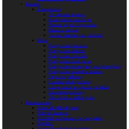
Fototips
Komposition
Gå närmare motivet
Komposition med linjer
Placera något i förgrunden
Rama in motivet
Var ska skärpan vara i bilden?
Motiv
Fotografera blommor
Fotografera delfiner
Fotografera friluftsliv
Fotografera hund på tur
Fotografera soluppgång och solnedgång
Fotografera under blå timmen
Fågelfotografering
Landskapsfotografering
Långa streck av stjärnor på bilder
Makrofotografering
Tips för att ta selfie på tur
Fotoutrustning
Dator till bildredigering
Filter till kameror
Hårddisk och backup för fotografen
Objektiv
Optik till makrofotografering