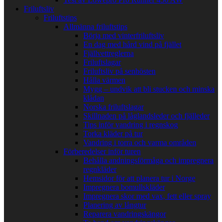
Friluftsliv
Friluftstips
Allmänna friluftstips
Börja med vinterfriluftsliv
En dag med hård vind på fjället
Fjällvettreglerna
Friluftslagar
Friluftsliv på senhösten
Hålla värmen
Mygg – undvik att bli stucken och minska
klådan
Norska friluftslagar
Skillnaden på låglandsleder och fjälleder
Tips inför vandring i regnskog
Torka kläder på tur
Vandring i torra och varma områden
Förberedelser inför turen
Behålla andningsförmåga och impregnera
regnkläder
Hemsidor för att planera tur i Norge
Impregnera bomullskläder
Impregnera skor med vax, fett eller spray
Planering av långtur
Reparera vandringskängor