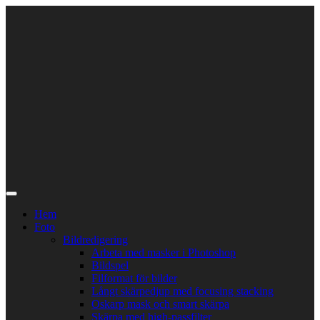
Skip
to
content
Hem
Foto
Bildredigering
Arbeta med masker i Photoshop
Bildspel
Filformat för bilder
Långt skärpedjup med focusing stacking
Oskarp mask och smart skärpa
Skärpa med high-passfilter