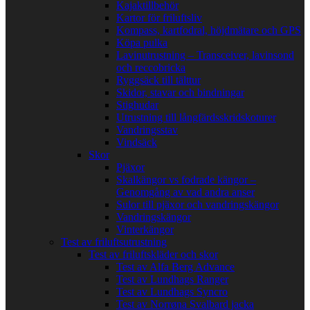
Kajaktillbehör
Kartor för friluftsliv
Kompass, kartfodral, höjdmätare och GPS
Köpa pulka
Lavinutrustning – Transceiver, lavinsond
och reccobricka
Ryggsäck till tälttur
Skidor, stavar och bindningar
Stighudar
Utrustning till långfärdsskridskoturer
Vandringsstav
Vindsäck
Skor
Pjäxor
Skalkängor vs fodrade kängor –
Genomgång av vad andra anser
Sulor till pjäxor och vandringskängor
Vandringskängor
Vinterkängor
Test av friluftsutrustning
Test av friluftskläder och skor
Test av Alfa Berg Advance
Test av Lundhags Ranger
Test av Lundhags Syncro
Test av Norrøna Svalbard jacka