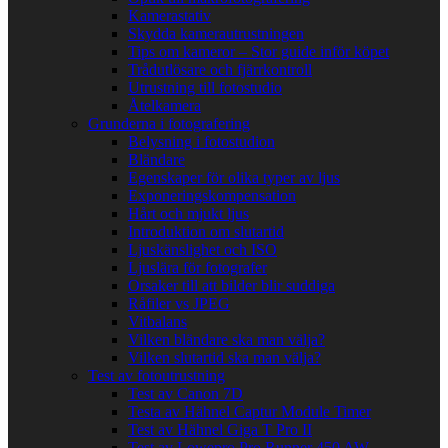
Kamerastativ
Skydda kamerautrustningen
Tips om kameror – Stor guide inför köpet
Trådutlösare och fjärrkontroll
Utrustning till fotostudio
Åtelkamera
Grunderna i fotografering
Belysning i fotostudion
Bländare
Egenskaper för olika typer av ljus
Exponeringskompensation
Hårt och mjukt ljus
Introduktion om slutartid
Ljuskänslighet och ISO
Ljuslära för fotografer
Orsaker till att bilder blir suddiga
Råfiler vs JPEG
Vitbalans
Vilken bländare ska man välja?
Vilken slutartid ska man välja?
Test av fotoutrustning
Test av Canon 7D
Testa av Hähnel Captur Module Timer
Test av Hähnel Giga T Pro II
Test av Lowepro Pro Runner 450 AW