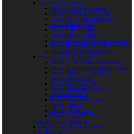
Test av lägerutrustning
Test av Biltemas liggunderlag
Test av Exped Synmat 7 UL M
Test av Exped Synmat Hyperlite
Test av Hilleberg Akto
Test av Hilleberg Soulo
Test av Hilleberg Staika
Test av Mammut Sphere Down 3 Season
Test av Therm-a-Rest NeoAir Venture Mat
Test av Therm-a-Rest Ridgerest
Test av övrig friluftsutrustning
Test av 180 BPM Max Trail Headlamp
Test av Bergans Alpinist och Powerframe
Test av Fjällräven Abisko Hike 35
Test av gratis kartappar
Test av Leatherman Charge
Test av Leatherman Wave Plus
Test av MR-koppel
Test av Norrøna Para Ranger
Test av Olight H17
Test av Optimus Nova
Test av Osprey Talon 33
Tillverkning av friluftsutrustning
Om att sy sin egen friluftsutrustning
Sy dunbyxor