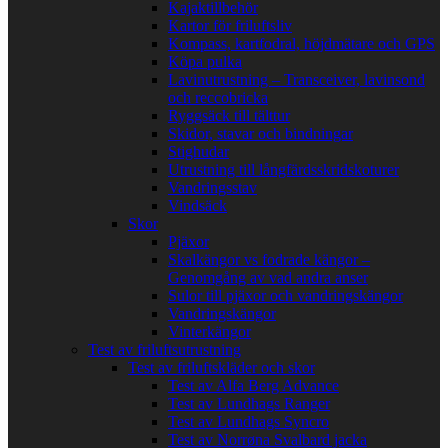
Kajaktillbehör
Kartor för friluftsliv
Kompass, kartfodral, höjdmätare och GPS
Köpa pulka
Lavinutrustning – Transceiver, lavinsond
och reccobricka
Ryggsäck till tälttur
Skidor, stavar och bindningar
Stighudar
Utrustning till långfärdsskridskoturer
Vandringsstav
Vindsäck
Skor
Pjäxor
Skalkängor vs fodrade kängor –
Genomgång av vad andra anser
Sulor till pjäxor och vandringskängor
Vandringskängor
Vinterkängor
Test av friluftsutrustning
Test av friluftskläder och skor
Test av Alfa Berg Advance
Test av Lundhags Ranger
Test av Lundhags Syncro
Test av Norrøna Svalbard jacka