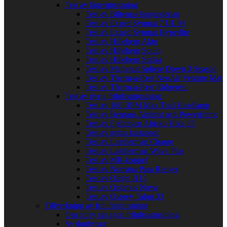
Test av lägerutrustning
Test av Biltemas liggunderlag
Test av Exped Synmat 7 UL M
Test av Exped Synmat Hyperlite
Test av Hilleberg Akto
Test av Hilleberg Soulo
Test av Hilleberg Staika
Test av Mammut Sphere Down 3 Season
Test av Therm-a-Rest NeoAir Venture Mat
Test av Therm-a-Rest Ridgerest
Test av övrig friluftsutrustning
Test av 180 BPM Max Trail Headlamp
Test av Bergans Alpinist och Powerframe
Test av Fjällräven Abisko Hike 35
Test av gratis kartappar
Test av Leatherman Charge
Test av Leatherman Wave Plus
Test av MR-koppel
Test av Norrøna Para Ranger
Test av Olight H17
Test av Optimus Nova
Test av Osprey Talon 33
Tillverkning av friluftsutrustning
Om att sy sin egen friluftsutrustning
Sy dunbyxor