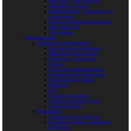
Mat på tur – Tips på lätt mat
Matlagning på vintern
Multibränslekök – användning och
begränsningar
Reparera uppblåsbart liggunderlag
Tälta i hård vind
Välja tältplats
Friluftsutrustning
Allmänt om friluftsutrustning
Hur man tolkar produkttester
Mobiltelefon och friluftsliv
Multiverktyg för friluftsliv
Nessesär
Om att köpa friluftsutrustning
Packningslista till fjällvandring
Packningslista till skidtur
Pannlampa
PLB
Reparationsutrustning
Solceller och batterier på tur
Spade till skidturer
Friluftskläder
Friluftsbyxor och regnbyxor
Huvudplagg: Mössa, ansiktsmask,
solglasögon