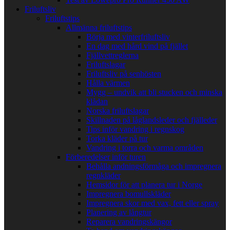
Friluftsliv
Friluftstips
Allmänna friluftstips
Börja med vinterfriluftsliv
En dag med hård vind på fjället
Fjällvettreglerna
Friluftslagar
Friluftsliv på senhösten
Hålla värmen
Mygg – undvik att bli stucken och minska
klådan
Norska friluftslagar
Skillnaden på låglandsleder och fjälleder
Tips inför vandring i regnskog
Torka kläder på tur
Vandring i torra och varma områden
Förberedelser inför turen
Behålla andningsförmåga och impregnera
regnkläder
Hemsidor för att planera tur i Norge
Impregnera bomullskläder
Impregnera skor med vax, fett eller spray
Planering av långtur
Reparera vandringskängor