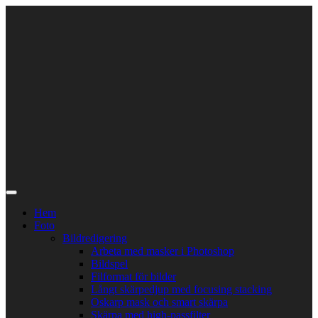
Skip
to
content
Hem
Foto
Bildredigering
Arbeta med masker i Photoshop
Bildspel
Filformat för bilder
Långt skärpedjup med focusing stacking
Oskarp mask och smart skärpa
Skärpa med high-passfilter