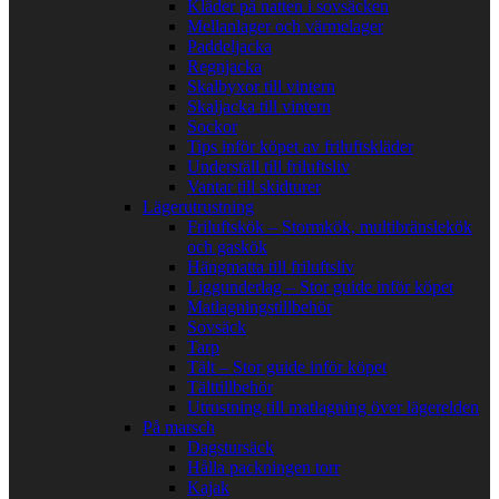
Kläder på natten i sovsäcken
Mellanlager och värmelager
Paddeljacka
Regnjacka
Skalbyxor till vintern
Skaljacka till vintern
Sockor
Tips inför köpet av friluftskläder
Underställ till friluftsliv
Vantar till skidturer
Lägerutrustning
Friluftskök – Stormkök, multibränslekök
och gaskök
Hängmatta till friluftsliv
Liggunderlag – Stor guide inför köpet
Matlagningstillbehör
Sovsäck
Tarp
Tält – Stor guide inför köpet
Tälttillbehör
Utrustning till matlagning över lägerelden
På marsch
Dagstursäck
Hålla packningen torr
Kajak