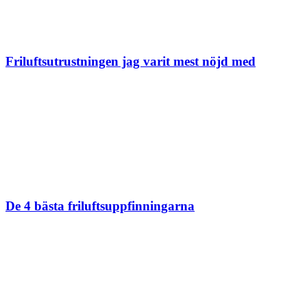
Friluftsutrustningen jag varit mest nöjd med
De 4 bästa friluftsuppfinningarna