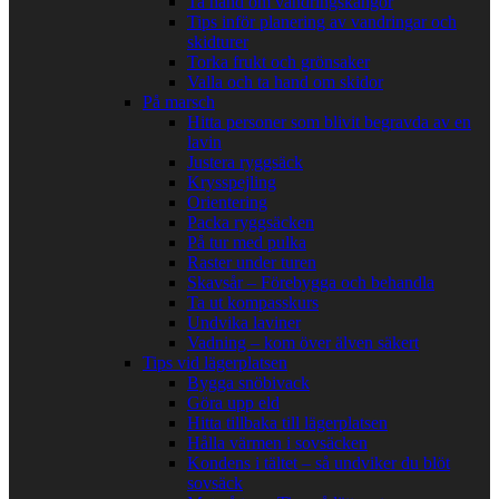
Ta hand om vandringskängor
Tips inför planering av vandringar och
skidturer
Torka frukt och grönsaker
Valla och ta hand om skidor
På marsch
Hitta personer som blivit begravda av en
lavin
Justera ryggsäck
Krysspejling
Orientering
Packa ryggsäcken
På tur med pulka
Raster under turen
Skavsår – Förebygga och behandla
Ta ut kompasskurs
Undvika laviner
Vadning – kom över älven säkert
Tips vid lägerplatsen
Bygga snöbivack
Göra upp eld
Hitta tillbaka till lägerplatsen
Hålla värmen i sovsäcken
Kondens i tältet – så undviker du blöt
sovsäck