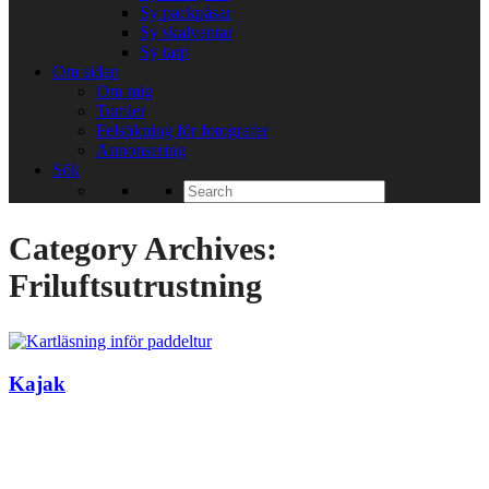
Sy packpåsar
Sy skalvantar
Sy tarp
Om sidan
Om mig
Tumler
Felsökning för fotografer
Annonsering
Sök
Search
for:
Category Archives:
Friluftsutrustning
Kajak