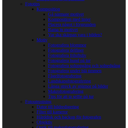
Fototips
Komposition
Gå närmare motivet
Komposition med linjer
Placera något i förgrunden
Rama in motivet
Var ska skärpan vara i bilden?
Motiv
Fotografera blommor
Fotografera delfiner
Fotografera friluftsliv
Fotografera hund på tur
Fotografera soluppgång och solnedgång
Fotografera under blå timmen
Fågelfotografering
Landskapsfotografering
Långa streck av stjärnor på bilder
Makrofotografering
Tips för att ta selfie på tur
Fotoutrustning
Dator till bildredigering
Filter till kameror
Hårddisk och backup för fotografen
Objektiv
Optik till makrofotografering