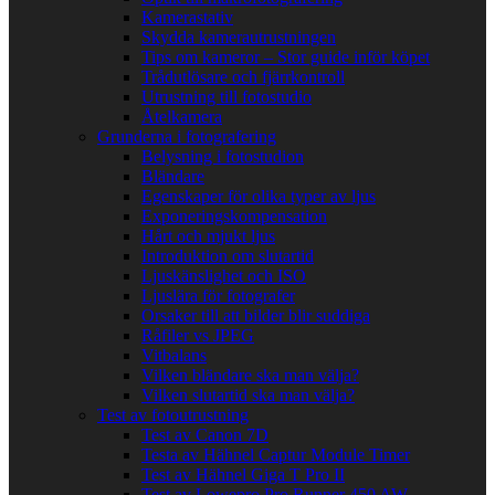
Kamerastativ
Skydda kamerautrustningen
Tips om kameror – Stor guide inför köpet
Trådutlösare och fjärrkontroll
Utrustning till fotostudio
Åtelkamera
Grunderna i fotografering
Belysning i fotostudion
Bländare
Egenskaper för olika typer av ljus
Exponeringskompensation
Hårt och mjukt ljus
Introduktion om slutartid
Ljuskänslighet och ISO
Ljuslära för fotografer
Orsaker till att bilder blir suddiga
Råfiler vs JPEG
Vitbalans
Vilken bländare ska man välja?
Vilken slutartid ska man välja?
Test av fotoutrustning
Test av Canon 7D
Testa av Hähnel Captur Module Timer
Test av Hähnel Giga T Pro II
Test av Lowepro Pro Runner 450 AW