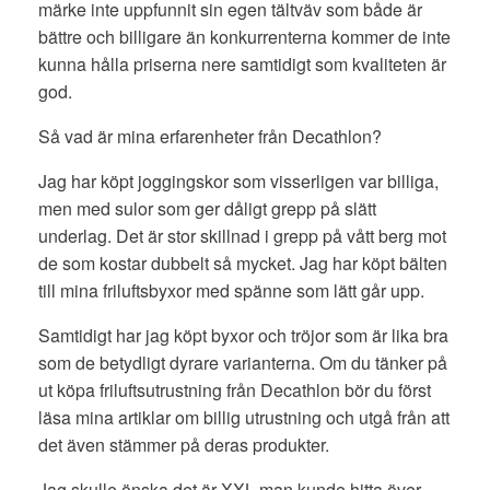
märke inte uppfunnit sin egen tältväv som både är
bättre och billigare än konkurrenterna kommer de inte
kunna hålla priserna nere samtidigt som kvaliteten är
god.
Så vad är mina erfarenheter från Decathlon?
Jag har köpt joggingskor som visserligen var billiga,
men med sulor som ger dåligt grepp på slätt
underlag. Det är stor skillnad i grepp på vått berg mot
de som kostar dubbelt så mycket. Jag har köpt bälten
till mina friluftsbyxor med spänne som lätt går upp.
Samtidigt har jag köpt byxor och tröjor som är lika bra
som de betydligt dyrare varianterna. Om du tänker på
ut köpa friluftsutrustning från Decathlon bör du först
läsa mina artiklar om billig utrustning och utgå från att
det även stämmer på deras produkter.
Jag skulle önska det är XXL man kunde hitta över