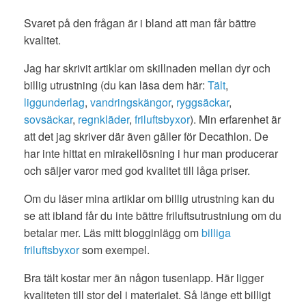
Svaret på den frågan är i bland att man får bättre
kvalitet.
Jag har skrivit artiklar om skillnaden mellan dyr och
billig utrustning (du kan läsa dem här:
Tält
,
liggunderlag
,
vandringskängor
,
ryggsäckar
,
sovsäckar
,
regnkläder
,
friluftsbyxor
). Min erfarenhet är
att det jag skriver där även gäller för Decathlon. De
har inte hittat en mirakellösning i hur man producerar
och säljer varor med god kvalitet till låga priser.
Om du läser mina artiklar om billig utrustning kan du
se att ibland får du inte bättre friluftsutrustniung om du
betalar mer. Läs mitt blogginlägg om
billiga
friluftsbyxor
som exempel.
Bra tält kostar mer än någon tusenlapp. Här ligger
kvaliteten till stor del i materialet. Så länge ett billigt