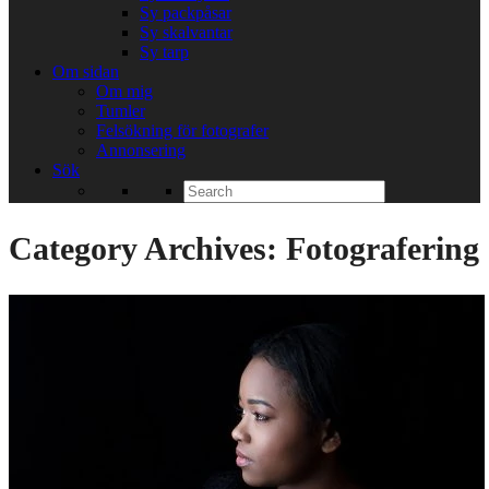
Sy packpåsar
Sy skalvantar
Sy tarp
Om sidan
Om mig
Tumler
Felsökning för fotografer
Annonsering
Sök
Search
for:
Category Archives:
Fotografering