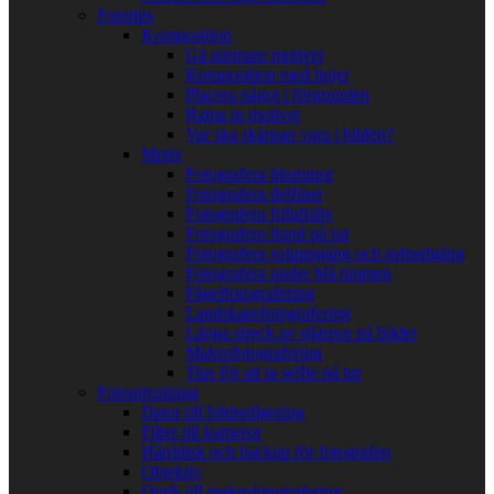
Fototips
Komposition
Gå närmare motivet
Komposition med linjer
Placera något i förgrunden
Rama in motivet
Var ska skärpan vara i bilden?
Motiv
Fotografera blommor
Fotografera delfiner
Fotografera friluftsliv
Fotografera hund på tur
Fotografera soluppgång och solnedgång
Fotografera under blå timmen
Fågelfotografering
Landskapsfotografering
Långa streck av stjärnor på bilder
Makrofotografering
Tips för att ta selfie på tur
Fotoutrustning
Dator till bildredigering
Filter till kameror
Hårddisk och backup för fotografen
Objektiv
Optik till makrofotografering