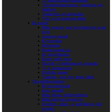
Ta hand om vandringskängor
Tips inför planering av vandringar och
skidturer
Torka frukt och grönsaker
Valla och ta hand om skidor
På marsch
Hitta personer som blivit begravda av en
lavin
Justera ryggsäck
Krysspejling
Orientering
Packa ryggsäcken
På tur med pulka
Raster under turen
Skavsår – Förebygga och behandla
Ta ut kompasskurs
Undvika laviner
Vadning – kom över älven säkert
Tips vid lägerplatsen
Bygga snöbivack
Göra upp eld
Hitta tillbaka till lägerplatsen
Hålla värmen i sovsäcken
Kondens i tältet – så undviker du blöt
sovsäck