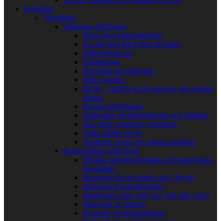
Friluftsliv
Friluftstips
Allmänna friluftstips
Börja med vinterfriluftsliv
En dag med hård vind på fjället
Fjällvettreglerna
Friluftslagar
Friluftsliv på senhösten
Hålla värmen
Mygg – undvik att bli stucken och minska
klådan
Norska friluftslagar
Skillnaden på låglandsleder och fjälleder
Tips inför vandring i regnskog
Torka kläder på tur
Vandring i torra och varma områden
Förberedelser inför turen
Behålla andningsförmåga och impregnera
regnkläder
Hemsidor för att planera tur i Norge
Impregnera bomullskläder
Impregnera skor med vax, fett eller spray
Planering av långtur
Reparera vandringskängor