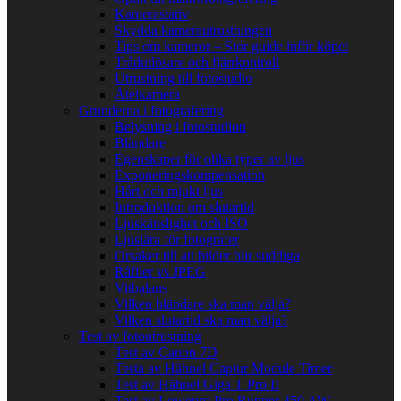
Kamerastativ
Skydda kamerautrustningen
Tips om kameror – Stor guide inför köpet
Trådutlösare och fjärrkontroll
Utrustning till fotostudio
Åtelkamera
Grunderna i fotografering
Belysning i fotostudion
Bländare
Egenskaper för olika typer av ljus
Exponeringskompensation
Hårt och mjukt ljus
Introduktion om slutartid
Ljuskänslighet och ISO
Ljuslära för fotografer
Orsaker till att bilder blir suddiga
Råfiler vs JPEG
Vitbalans
Vilken bländare ska man välja?
Vilken slutartid ska man välja?
Test av fotoutrustning
Test av Canon 7D
Testa av Hähnel Captur Module Timer
Test av Hähnel Giga T Pro II
Test av Lowepro Pro Runner 450 AW