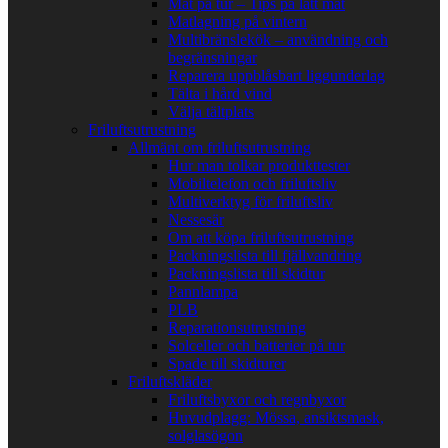
Mat på tur – Tips på lätt mat
Matlagning på vintern
Multibränslekök – användning och
begränsningar
Reparera uppblåsbart liggunderlag
Tälta i hård vind
Välja tältplats
Friluftsutrustning
Allmänt om friluftsutrustning
Hur man tolkar produkttester
Mobiltelefon och friluftsliv
Multiverktyg för friluftsliv
Nessesär
Om att köpa friluftsutrustning
Packningslista till fjällvandring
Packningslista till skidtur
Pannlampa
PLB
Reparationsutrustning
Solceller och batterier på tur
Spade till skidturer
Friluftskläder
Friluftsbyxor och regnbyxor
Huvudplagg: Mössa, ansiktsmask,
solglasögon