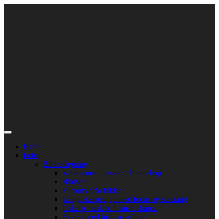
Skip
to
content
Hem
Foto
Bildredigering
Arbeta med masker i Photoshop
Bildspel
Filformat för bilder
Långt skärpedjup med focusing stacking
Oskarp mask och smart skärpa
Skärpa med high-passfilter