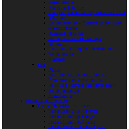
Kajaktillbehör
Kartor för friluftsliv
Kompass, kartfodral, höjdmätare och GPS
Köpa pulka
Lavinutrustning – Transceiver, lavinsond
och reccobricka
Ryggsäck till tälttur
Skidor, stavar och bindningar
Stighudar
Utrustning till långfärdsskridskoturer
Vandringsstav
Vindsäck
Skor
Pjäxor
Skalkängor vs fodrade kängor –
Genomgång av vad andra anser
Sulor till pjäxor och vandringskängor
Vandringskängor
Vinterkängor
Test av friluftsutrustning
Test av friluftskläder och skor
Test av Alfa Berg Advance
Test av Lundhags Ranger
Test av Lundhags Syncro
Test av Norrøna Svalbard jacka