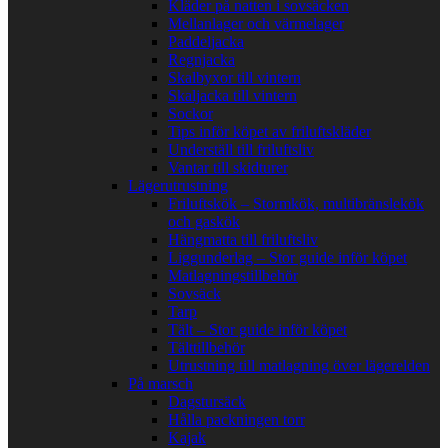
Kläder på natten i sovsäcken
Mellanlager och värmelager
Paddeljacka
Regnjacka
Skalbyxor till vintern
Skaljacka till vintern
Sockor
Tips inför köpet av friluftskläder
Underställ till friluftsliv
Vantar till skidturer
Lägerutrustning
Friluftskök – Stormkök, multibränslekök
och gaskök
Hängmatta till friluftsliv
Liggunderlag – Stor guide inför köpet
Matlagningstillbehör
Sovsäck
Tarp
Tält – Stor guide inför köpet
Tälttillbehör
Utrustning till matlagning över lägerelden
På marsch
Dagstursäck
Hålla packningen torr
Kajak