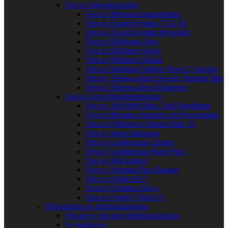
Test av lägerutrustning
Test av Biltemas liggunderlag
Test av Exped Synmat 7 UL M
Test av Exped Synmat Hyperlite
Test av Hilleberg Akto
Test av Hilleberg Soulo
Test av Hilleberg Staika
Test av Mammut Sphere Down 3 Season
Test av Therm-a-Rest NeoAir Venture Mat
Test av Therm-a-Rest Ridgerest
Test av övrig friluftsutrustning
Test av 180 BPM Max Trail Headlamp
Test av Bergans Alpinist och Powerframe
Test av Fjällräven Abisko Hike 35
Test av gratis kartappar
Test av Leatherman Charge
Test av Leatherman Wave Plus
Test av MR-koppel
Test av Norrøna Para Ranger
Test av Olight H17
Test av Optimus Nova
Test av Osprey Talon 33
Tillverkning av friluftsutrustning
Om att sy sin egen friluftsutrustning
Sy dunbyxor